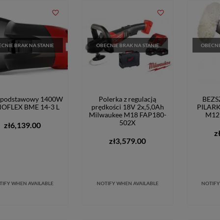
favorite_border
favorite_border
CNIE BRAK NA STANIE
OBECNIE BRAK NA STANIE
OBECNI
k podstawowy 1400W
Polerka z regulacją
BEZ
NOFLEX BME 14-3 L
prędkości 18V 2x,5,0Ah
PILAR
Milwaukee M18 FAP180-
M12
502X
zł6,139.00
z
zł3,579.00
TIFY WHEN AVAILABLE
NOTIFY WHEN AVAILABLE
NOTIFY