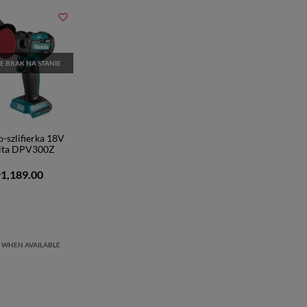
favorite_border
E BRAK NA STANIE
o-szlifierka 18V
ita DPV300Z
ł1,189.00
 WHEN AVAILABLE