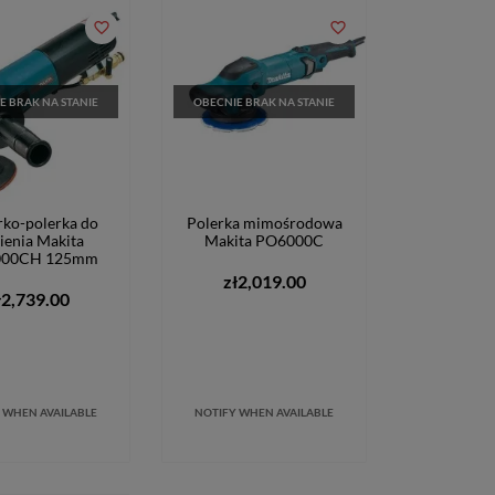
favorite_border
favorite_border
E BRAK NA STANIE
OBECNIE BRAK NA STANIE
erko-polerka do
Polerka mimośrodowa
ienia Makita
Makita PO6000C
00CH 125mm
zł2,019.00
ł2,739.00
 WHEN AVAILABLE
NOTIFY WHEN AVAILABLE