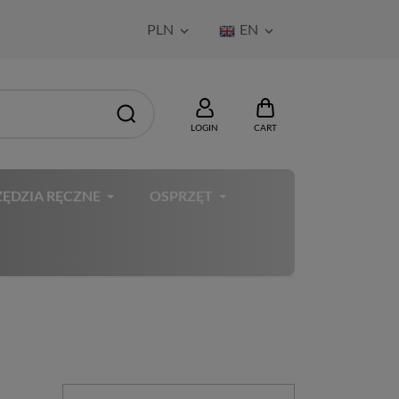
PLN
EN


LOGIN
CART
ĘDZIA RĘCZNE
OSPRZĘT