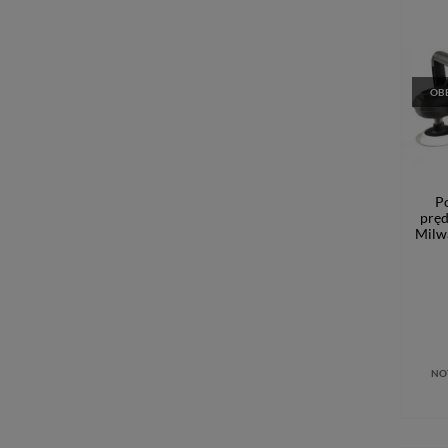
OBE
Po
pręd
Milw
NO