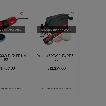
favorite_border
favorite_border
E BRAK NA STANIE
OBECNIE BRAK NA STANIE
800W FLEX PE 8-4
Polerka 800W FLEX PE 8-4
80
80
ł1,959.00
zł2,259.00
 WHEN AVAILABLE
NOTIFY WHEN AVAILABLE