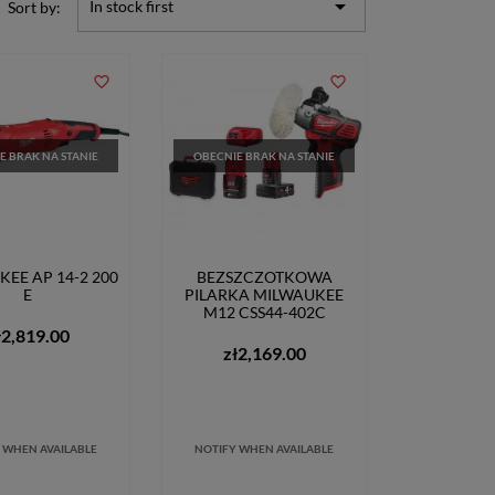

In stock first
Sort by:
favorite_border
favorite_border
E BRAK NA STANIE
OBECNIE BRAK NA STANIE
EE AP 14-2 200
BEZSZCZOTKOWA
E
PILARKA MILWAUKEE
M12 CSS44-402C
ł2,819.00
zł2,169.00
 WHEN AVAILABLE
NOTIFY WHEN AVAILABLE