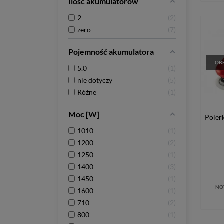
Ilość akumulatorów
2
2
zero
7
Pojemność akumulatora
OBE
5.0
1
nie dotyczy
5
Różne
1
Moc [W]
Poler
1010
1
1200
2
1250
1
1400
3
1450
1
NO
1600
1
710
2
800
1