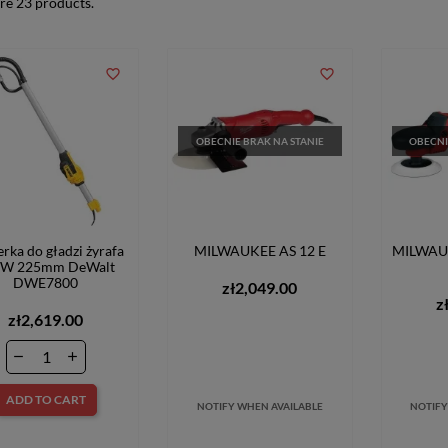
re 23 products.
favorite_border
favorite_border
OBECNIE BRAK NA STANIE
OBECNI
ierka do gładzi żyrafa
MILWAUKEE AS 12 E
MILWAUK
0W 225mm DeWalt
DWE7800
zł2,049.00
z
zł2,619.00
ADD TO CART
NOTIFY WHEN AVAILABLE
NOTIFY