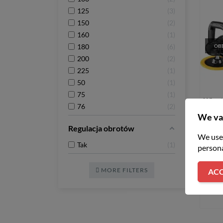
125
3
150
2
160
1
180
6
OBE
200
2
225
1
50
1
75
1
Wkręt
76
2
CDD 
We va
Wa
Regulacja obrotów
We use 
Tak
1
persona
MORE FILTERS
ACC
NO