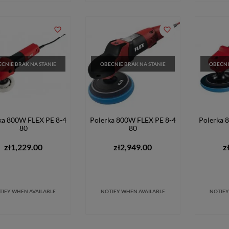
favorite_border
favorite_border
CNIE BRAK NA STANIE
OBECNIE BRAK NA STANIE
OBECNI
ka 800W FLEX PE 8-4
Polerka 800W FLEX PE 8-4
Polerka 
80
80
zł1,229.00
zł2,949.00
z
TIFY WHEN AVAILABLE
NOTIFY WHEN AVAILABLE
NOTIFY