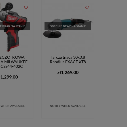
favorite_border
favorite_border
E BRAK NA STANIE
OBECNIE BRAK NA STANIE
SZCZOTKOWA
Tarcza tnąca 30x0.8
KA MILWAUKEE
Rhodius EXACT XT8
 CSS44-402C
zł1,269.00
ł1,299.00
 WHEN AVAILABLE
NOTIFY WHEN AVAILABLE