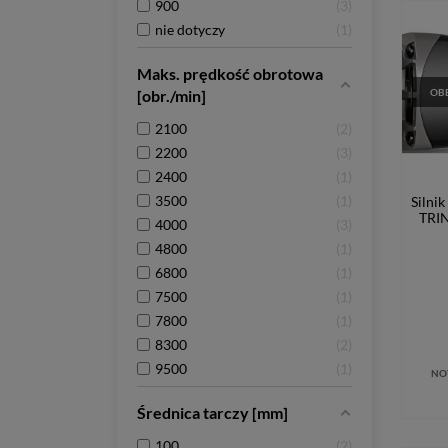
900
3
nie dotyczy
1
Maks. prędkość obrotowa
[obr./min]
OBE
2100
2
2200
3
2400
1
3500
1
Silni
TRI
4000
3
4800
1
6800
1
7500
1
7800
1
8300
2
9500
1
NO
Średnica tarczy [mm]
100
2