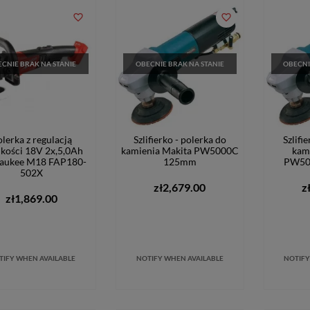
favorite_border
favorite_border
CNIE BRAK NA STANIE
OBECNIE BRAK NA STANIE
OBECNI
lerka z regulacją
Szlifierko - polerka do
Szlifi
kości 18V 2x,5,0Ah
kamienia Makita PW5000C
kam
aukee M18 FAP180-
125mm
PW50
502X
zł2,679.00
z
zł1,869.00
TIFY WHEN AVAILABLE
NOTIFY WHEN AVAILABLE
NOTIFY