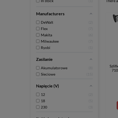
In stock
1
There a
Manufacturers
DeWalt
2
Flex
7
Makita
6
Milwaukee
7
Ryobi
1
Zasilanie
Szlif
Akumulatorowe
8
71
Sieciowe
15
Napięcie (V)
12
2
18
5
230
3