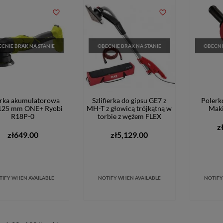
favorite_border
favorite_border
CNIE BRAK NA STANIE
OBECNIE BRAK NA STANIE
OBECNI
rka akumulatorowa
Szlifierka do gipsu GE7 z
Polerk
125 mm ONE+ Ryobi
MH-T z głowicą trójkątną w
Mak
R18P-0
torbie z wężem FLEX
z
zł649.00
zł5,129.00
TIFY WHEN AVAILABLE
NOTIFY WHEN AVAILABLE
NOTIFY