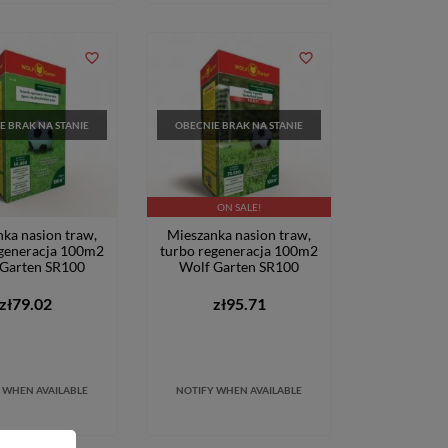
favorite_border
favorite_border
E BRAK NA STANIE
OBECNIE BRAK NA STANIE
ON SALE!
ka nasion traw,
Mieszanka nasion traw,
egeneracja 100m2
turbo regeneracja 100m2
 Garten SR100
Wolf Garten SR100
zł79.02
zł95.71
 WHEN AVAILABLE
NOTIFY WHEN AVAILABLE