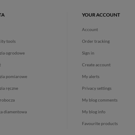
TA
YOUR ACCOUNT
account
city tools
order tracking
dzia ogrodowe
sign in
t
create account
dzia pomiarowe
my alerts
dzia ręczne
privacy settings
ż robocza
my blog comments
ika diamentowa
my blog info
favourite products