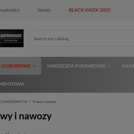
ywatności
Serwis
BLACK WEEK 2025
A OGRODOWE
NARZĘDZIA POMIAROWE
NARZ
AMENTOWA
I OGRODOWYCH
Trawy i nawozy
awy i nawozy