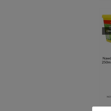
OBE
Nawó
250m2
NO