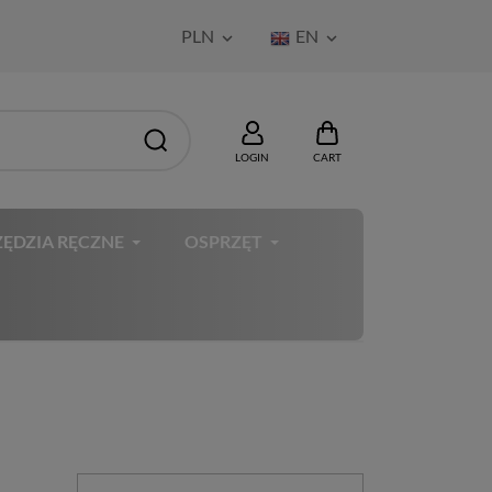
PLN
EN


LOGIN
CART
ĘDZIA RĘCZNE
OSPRZĘT