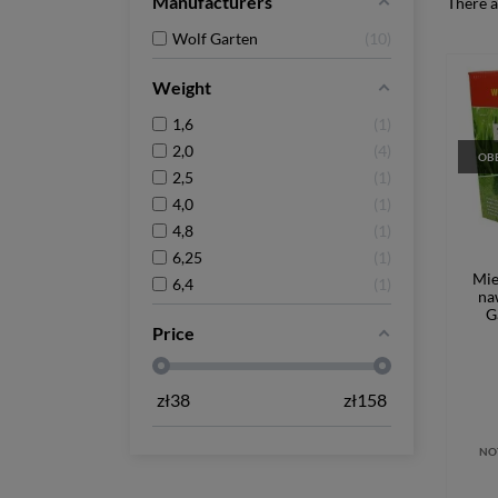
Manufacturers
There a
Wolf Garten
10
Weight
1,6
1
2,0
4
OBE
2,5
1
4,0
1
4,8
1
6,25
1
Mie
6,4
1
na
G
Price
zł
38
zł
158
NO