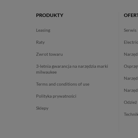
PRODUKTY
OFER
leasing
serwis
raty
electri
zwrot towaru
narzę
3-letnia gwarancja na narzędzia marki
osprzę
milwaukee
narzę
terms and conditions of use
narzę
polityka prywatności
odzie
sklepy
techn