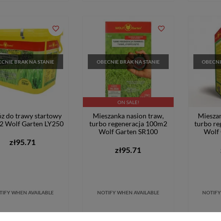
favorite_border
favorite_border
CNIE BRAK NA STANIE
OBECNIE BRAK NA STANIE
OBECNI
ON SALE!
z do trawy startowy
Mieszanka nasion traw,
Mieszan
 Wolf Garten LY250
turbo regeneracja 100m2
turbo r
Wolf Garten SR100
Wolf
zł95.71
zł95.71
TIFY WHEN AVAILABLE
NOTIFY WHEN AVAILABLE
NOTIFY