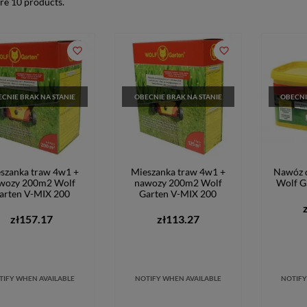
re 10 products.
favorite_border
favorite_border
CNIE BRAK NA STANIE
OBECNIE BRAK NA STANIE
OBECNI
szanka traw 4w1 +
Mieszanka traw 4w1 +
Nawóz 
wozy 200m2 Wolf
nawozy 200m2 Wolf
Wolf G
arten V-MIX 200
Garten V-MIX 200
zł157.17
zł113.27
TIFY WHEN AVAILABLE
NOTIFY WHEN AVAILABLE
NOTIFY