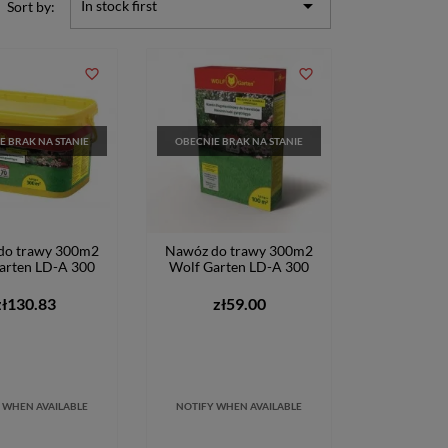

In stock first
Sort by:
favorite_border
favorite_border
E BRAK NA STANIE
OBECNIE BRAK NA STANIE
do trawy 300m2
Nawóz do trawy 300m2
arten LD-A 300
Wolf Garten LD-A 300
zł130.83
zł59.00
 WHEN AVAILABLE
NOTIFY WHEN AVAILABLE