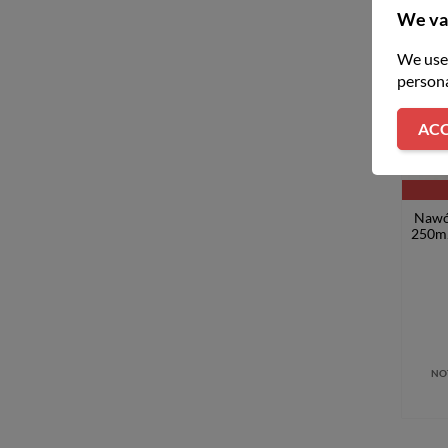
We va
We use 
persona
OBE
ACC
Nawó
250m2
NO