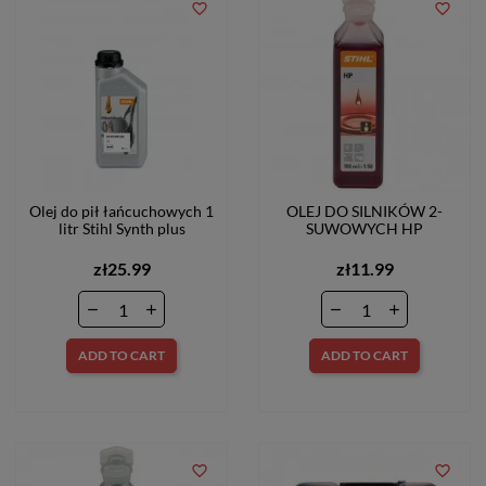
favorite_border
favorite_border
Olej do pił łańcuchowych 1
OLEJ DO SILNIKÓW 2-
litr Stihl Synth plus
SUWOWYCH HP
zł25.99
zł11.99
ADD TO CART
ADD TO CART
favorite_border
favorite_border