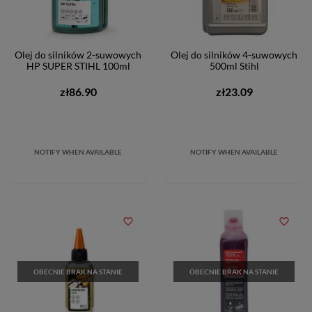
Olej do silników 2-suwowych
Olej do silników 4-suwowych
HP SUPER STIHL 100ml
500ml Stihl
zł86.90
zł23.09
NOTIFY WHEN AVAILABLE
NOTIFY WHEN AVAILABLE
favorite_border
favorite_border
OBECNIE BRAK NA STANIE
OBECNIE BRAK NA STANIE