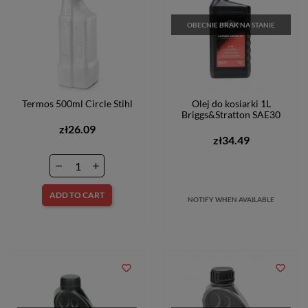
OBECNIE BRAK NA STANIE
Termos 500ml Circle Stihl
Olej do kosiarki 1L
Briggs&Stratton SAE30
zł26.09
zł34.49
ADD TO CART
NOTIFY WHEN AVAILABLE
favorite_border
favorite_border