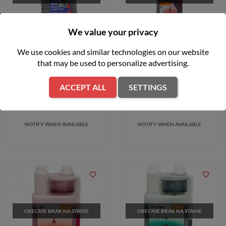
FILTER
We value your privacy
We use cookies and similar technologies on our website
Olej sprężarkowy 1L Geko
OLEJ DO SILNIKÓW 2-
SUWOWYCH HP
that may be used to personalize advertising.
zł13.09
zł45.14
ACCEPT ALL
SETTINGS
NOTIFY WHEN AVAILABLE
NOTIFY WHEN AVAILABLE
favorite_border
favorite_border
OBECNIE BRAK NA STANIE
OBECNIE BRAK NA STANIE