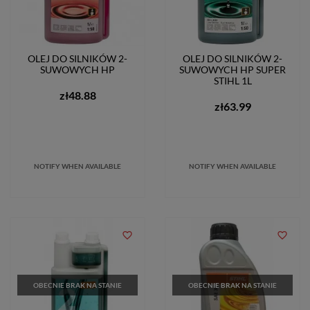
OLEJ DO SILNIKÓW 2-
OLEJ DO SILNIKÓW 2-
SUWOWYCH HP
SUWOWYCH HP SUPER
STIHL 1L
zł48.88
zł63.99
NOTIFY WHEN AVAILABLE
NOTIFY WHEN AVAILABLE
favorite_border
favorite_border
OBECNIE BRAK NA STANIE
OBECNIE BRAK NA STANIE