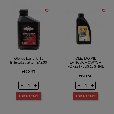
favorite_border
favorite_border
Olej do kosiarki 1L
OLEJ DO PIŁ
Briggs&Stratton SAE30
ŁAŃCUCHOWYCH
FORESTPLUS 1L STIHL
zł22.37
zł20.90
ADD TO CART
ADD TO CART