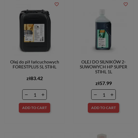
favorite_border
favorite_border
Olej do pił łańcuchowych
OLEJ DO SILNIKÓW 2-
FORESTPLUS 5L STIHL
SUWOWYCH HP SUPER
STIHL 1L
zł83.42
zł57.99
ADD TO CART
ADD TO CART