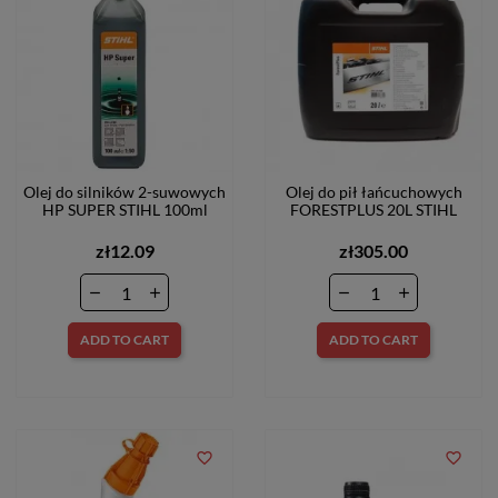
Olej do silników 2-suwowych
Olej do pił łańcuchowych
HP SUPER STIHL 100ml
FORESTPLUS 20L STIHL
zł12.09
zł305.00
ADD TO CART
ADD TO CART
favorite_border
favorite_border