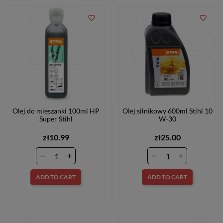
favorite_border
favorite_border
Olej do mieszanki 100ml HP
Olej silnikowy 600ml Stihl 10
Super Stihl
W-30
zł10.99
zł25.00
ADD TO CART
ADD TO CART