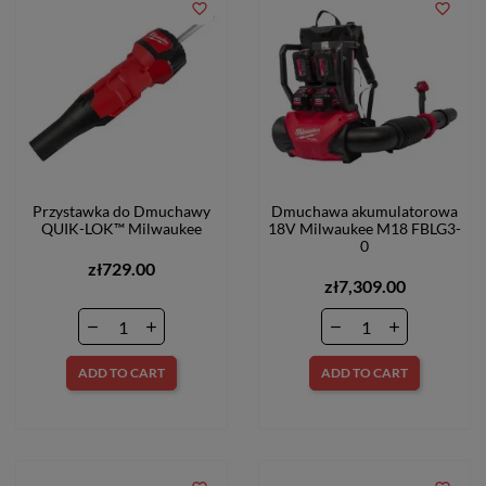
favorite_border
favorite_border
Przystawka do Dmuchawy
Dmuchawa akumulatorowa
QUIK-LOK™ Milwaukee
18V Milwaukee M18 FBLG3-
0
zł729.00
zł7,309.00
ADD TO CART
ADD TO CART