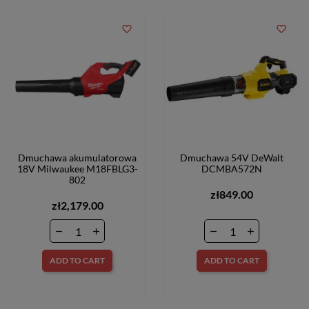
favorite_border
favorite_border
Dmuchawa akumulatorowa
Dmuchawa 54V DeWalt
18V Milwaukee M18FBLG3-
DCMBA572N
802
zł849.00
zł2,179.00
ADD TO CART
ADD TO CART