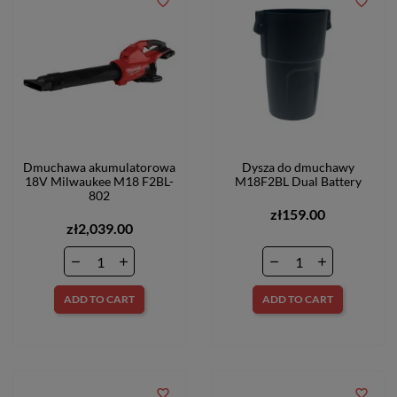
favorite_border
favorite_border
Dmuchawa akumulatorowa
Dysza do dmuchawy
18V Milwaukee M18 F2BL-
M18F2BL Dual Battery
802
zł159.00
zł2,039.00
ADD TO CART
ADD TO CART
favorite_border
favorite_border