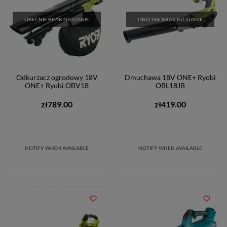
OBECNIE BRAK NA STANIE
OBECNIE BRAK NA STANIE
Odkurzacz ogrodowy 18V
Dmuchawa 18V ONE+ Ryobi
ONE+ Ryobi OBV18
OBL18JB
zł789.00
zł419.00
NOTIFY WHEN AVAILABLE
NOTIFY WHEN AVAILABLE
favorite_border
favorite_border