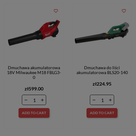
favorite_border
favorite_border
Dmuchawa akumulatorowa
Dmuchawa do liści
18V Milwaukee M18 FBLG3-
akumulatorowa BLS20-140
0
zł224.95
zł599.00
ADD TO CART
ADD TO CART