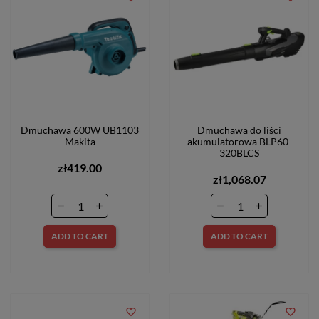
Dmuchawa 600W UB1103
Dmuchawa do liści
Makita
akumulatorowa BLP60-
320BLCS
zł419.00
zł1,068.07
ADD TO CART
ADD TO CART
favorite_border
favorite_border