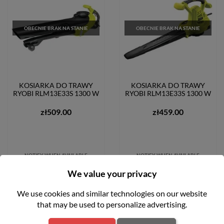
OBECNIE BRAK NA STANIE
OBECNIE BRAK NA STANIE
KOSIARKA DO TRAWY
KOSIARKA DO TRAWY
RYOBI RLM13E33S 1300 W
RYOBI RLM13E33S 1300 W
zł509.00
zł459.00
NOTIFY WHEN AVAILABLE
NOTIFY WHEN AVAILABLE
FILTER
We value your privacy
We use cookies and similar technologies on our website
that may be used to personalize advertising.
favorite_border
favorite_border