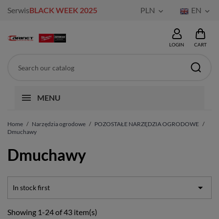
Serwis
BLACK WEEK 2025
PLN
EN


LOGIN
CART
MENU
Home
Narzędzia ogrodowe
POZOSTAŁE NARZĘDZIA OGRODOWE
Dmuchawy
Dmuchawy

In stock first
Showing 1-24 of 43 item(s)