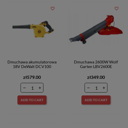
favorite_border
favorite_border
Dmuchawa akumulatorowa
Dmuchawa 2600W Wolf
18V DeWalt DCV100
Garten LBV2600E
zł579.00
zł349.00
ADD TO CART
ADD TO CART