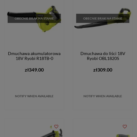
OBECNIE BRAK NA STANIE
OBECNIE BRAK NA STANIE
Dmuchawa akumulatorowa
Dmuchawa do liści 18V
18V Ryobi R18TB-0
Ryobi OBL1820S
zł349.00
zł309.00
NOTIFY WHEN AVAILABLE
NOTIFY WHEN AVAILABLE
favorite_border
favorite_border