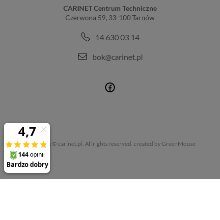
CARINET Centrum Techniczne
Czerwona 59, 33-100 Tarnów
14 630 03 14
bok@carinet.pl
Copyright © carinet.pl. All rights reserved.
created by GreenMouse