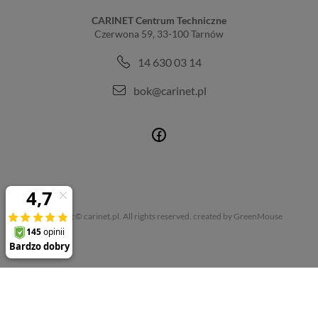
CARINET Centrum Techniczne
Czerwona 59, 33-100 Tarnów
14 630 03 14
bok@carinet.pl
Copyright © carinet.pl. All rights reserved.
created by GreenMouse