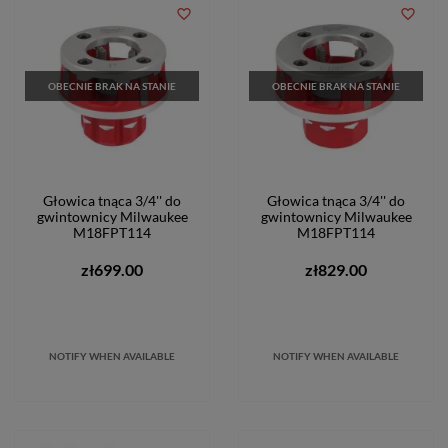
favorite_border
favorite_border
OBECNIE BRAK NA STANIE
OBECNIE BRAK NA STANIE
Głowica tnąca 3/4'' do
Głowica tnąca 3/4'' do
gwintownicy Milwaukee
gwintownicy Milwaukee
M18FPT114
M18FPT114
zł699.00
zł829.00
NOTIFY WHEN AVAILABLE
NOTIFY WHEN AVAILABLE