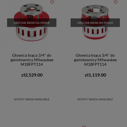
favorite_border
favorite_border
OBECNIE BRAK NA STANIE
OBECNIE BRAK NA STANIE
Głowica tnąca 3/4'' do
Głowica tnąca 3/4'' do
gwintownicy Milwaukee
gwintownicy Milwaukee
M18FPT114
M18FPT114
zł2,529.00
zł1,119.00
NOTIFY WHEN AVAILABLE
NOTIFY WHEN AVAILABLE