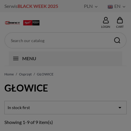
Serwis
BLACK WEEK 2025
PLN
EN


LOGIN
CART
MENU
Home
Osprzęt
GŁOWICE
GŁOWICE

In stock first
Showing 1-9 of 9 item(s)