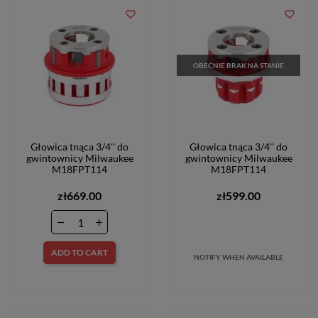
favorite_border
favorite_border
OBECNIE BRAK NA STANIE
Głowica tnąca 3/4'' do
Głowica tnąca 3/4'' do
gwintownicy Milwaukee
gwintownicy Milwaukee
M18FPT114
M18FPT114
zł669.00
zł599.00
ADD TO CART
NOTIFY WHEN AVAILABLE