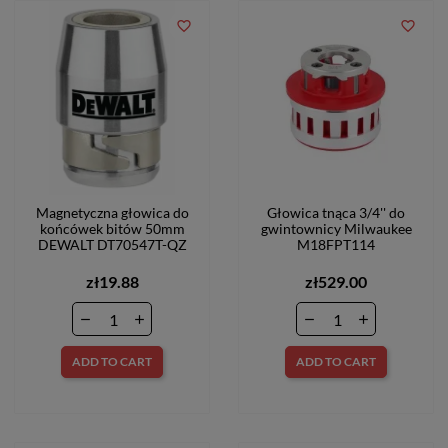
favorite_border
favorite_border
Magnetyczna głowica do
Głowica tnąca 3/4'' do
końcówek bitów 50mm
gwintownicy Milwaukee
DEWALT DT70547T-QZ
M18FPT114
zł19.88
zł529.00
ADD TO CART
ADD TO CART