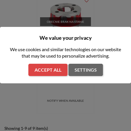
favorite_border
OBECNIE BRAK NA STANIE
FILTER
We value your privacy
We use cookies and similar technologies on our website
Głowica tnąca 3/4'' do
that may be used to personalize advertising.
gwintownicy Milwaukee
M18FPT114
ACCEPT ALL
SETTINGS
zł1,249.00
NOTIFY WHEN AVAILABLE
Showing 1-9 of 9 item(s)