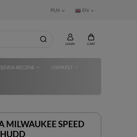
PLN
EN


LOGIN
CART
ĘDZIA RĘCZNE
OSPRZĘT
A MILWAUKEE SPEED
 HUDD