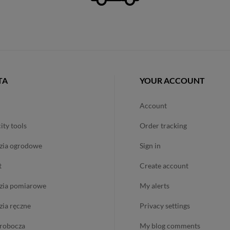
TA
YOUR ACCOUNT
account
city tools
order tracking
dzia ogrodowe
sign in
t
create account
dzia pomiarowe
my alerts
dzia ręczne
privacy settings
ż robocza
my blog comments