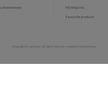
ika diamentowa
my blog info
favourite products
Copyright © carinet.pl. All rights reserved.
created by GreenMouse