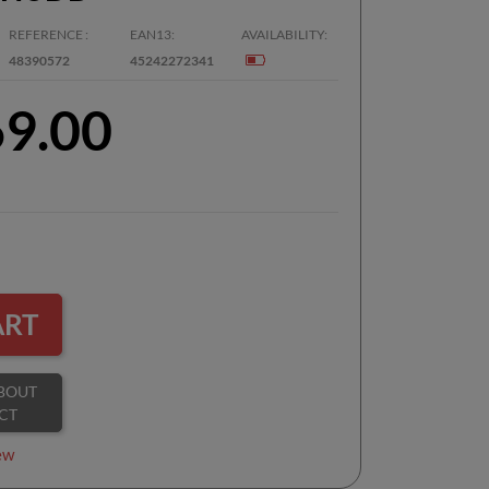
REFERENCE
EAN13
AVAILABILITY
48390572
45242272341
69.00
ART
CT
ew