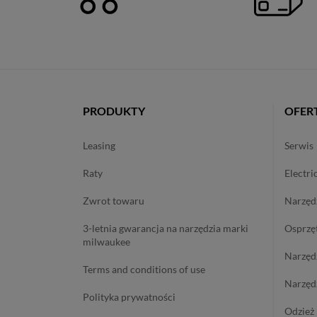
PRODUKTY
OFER
leasing
serwis
raty
electri
zwrot towaru
narzę
3-letnia gwarancja na narzędzia marki
osprzę
milwaukee
narzę
terms and conditions of use
narzę
polityka prywatności
odzie