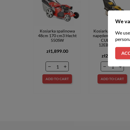
We va
Kosiarka spalinowa
Kosiarka spalinowa 
We use 
48cm 170 cm3 Hecht
napędem LM2 DR46
persona
550SW
CUB CADET
12EBTQKC603
zł1,899.00
ACC
zł2,399.00
ADD TO CART
ADD TO CART