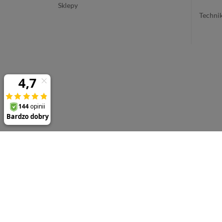
sklepy
techn