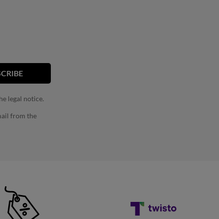
e legal notice.
ail from the