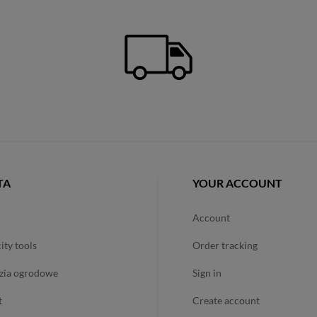
TA
YOUR ACCOUNT
account
city tools
order tracking
dzia ogrodowe
sign in
t
create account