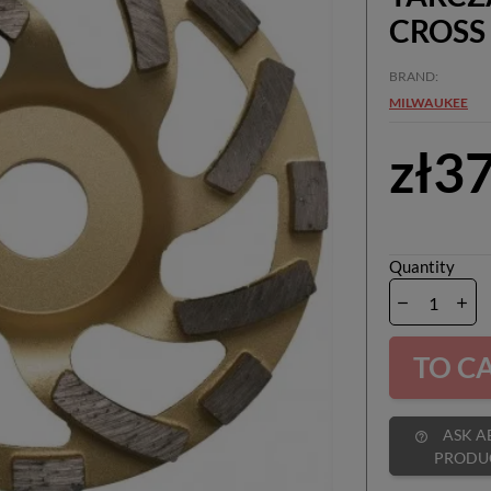
CROSS
BRAND
MILWAUKEE
zł3
Quantity
TO C
ASK ABOUT
help_outline
PRODU