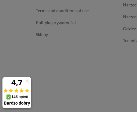
narzę
terms and conditions of use
narzę
polityka prywatności
odzie
sklepy
techn