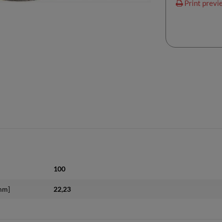
Print previ
100
mm]
22,23