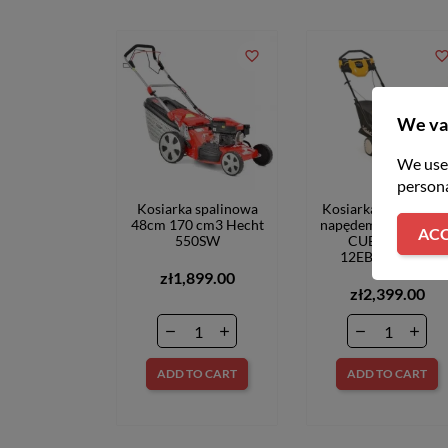
favorite_border
favorite_bord
We va
We use 
persona
Kosiarka spalinowa
Kosiarka spalinowa 
48cm 170 cm3 Hecht
napędem LM2 DR46
ACC
550SW
CUB CADET
12EBTQKC603
zł1,899.00
zł2,399.00
ADD TO CART
ADD TO CART