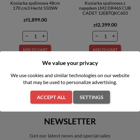
Kosiarka spalinowa 48cm
Kosiarka spalinowa z
170 cm3 Hecht 550SW
napędem LM2 DR46S CUB
CADET 12EBTQKC603
zł1,899.00
zł2,399.00
ADD TO CART
ADD TO CART
We value your privacy
We use cookies and similar technologies on our website
that may be used to personalize advertising.
ACCEPT ALL
SETTINGS
NEWSLETTER
Get our latest news and special sales