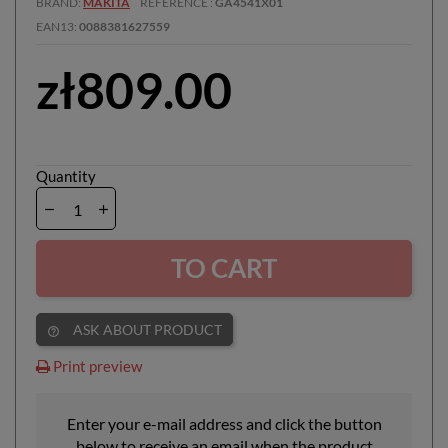
BRAND
MAKITA
REFERENCE
GA4541X01
EAN13
0088381627559
zł809.00
Quantity
TO CART
ASK ABOUT PRODUCT
help_outline
Print preview
Enter your e-mail address and click the button
below to receive an email when the product