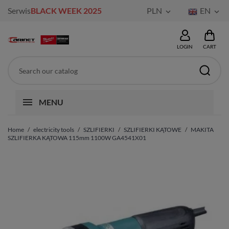
Serwis
BLACK WEEK 2025
PLN
EN


LOGIN
CART
MENU
Home
electricity tools
SZLIFIERKI
SZLIFIERKI KĄTOWE
MAKITA
SZLIFIERKA KĄTOWA 115mm 1100W GA4541X01