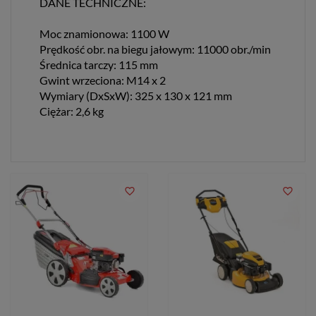
DANE TECHNICZNE:
Moc znamionowa: 1100 W
Prędkość obr. na biegu jałowym: 11000 obr./min
Średnica tarczy: 115 mm
Gwint wrzeciona: M14 x 2
Wymiary (DxSxW): 325 x 130 x 121 mm
Ciężar: 2,6 kg
favorite_border
favorite_border