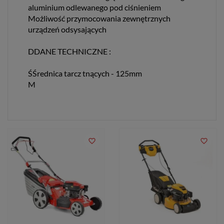
aluminium odlewanego pod ciśnieniem
Możliwość przymocowania zewnętrznych
urządzeń odsysających
DDANE TECHNICZNE :
ŚŚrednica tarcz tnących - 125mm
M
favorite_border
favorite_border