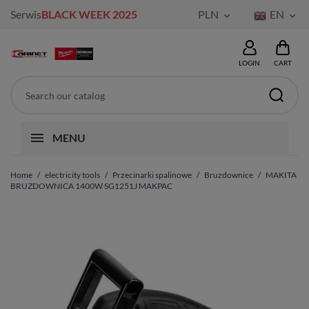
Serwis
BLACK WEEK 2025
PLN
EN


LOGIN
CART
MENU
Home
electricity tools
Przecinarki spalinowe
Bruzdownice
MAKITA
BRUZDOWNICA 1400W SG1251J MAKPAC