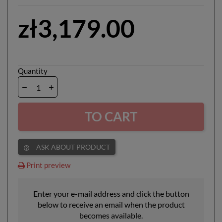
zł3,179.00
Quantity
TO CART
ASK ABOUT PRODUCT
help_outline
Print preview
Enter your e-mail address and click the button
below to receive an email when the product
becomes available.