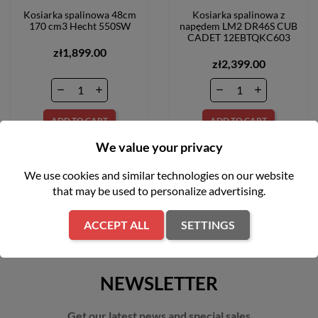
Kosiarka spalinowa 48cm
Kosiarka spalinowa z
170 cm3 Hecht 550SW
napędem LM2 DR46S CUB
CADET 12EBTQKC603
zł1,899.00
zł2,399.00
ADD TO CART
ADD TO CART
We value your privacy
We use cookies and similar technologies on our website
that may be used to personalize advertising.
ACCEPT ALL
SETTINGS
NEWSLETTER
Get our latest news and special sales