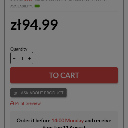
AVAILABILITY
zł94.99
Quantity
TO CART
ASK ABOUT PRODUCT
help_outline
Print preview
Order it before
14:00 Monday
and receive
it
on
Tue 11 August