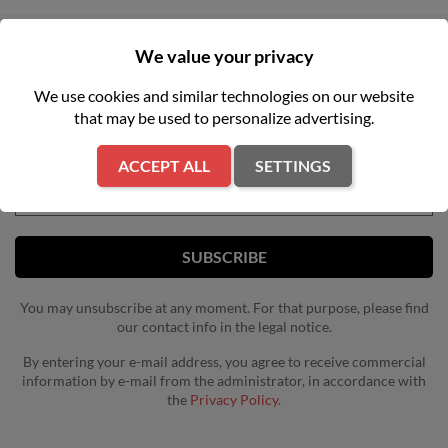
We value your privacy
NEWSLETTER
We use cookies and similar technologies on our website
that may be used to personalize advertising.
Get our latest news and special sales
ACCEPT ALL
SETTINGS
You may unsubscribe at any moment. For that purpose, please find
our contact info in the legal notice.
By entering your e-mail address, you agree to receive commercial
information by e-mail from the administrator, in accordance with
the
Privacy Policy.