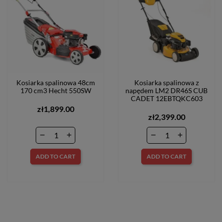
Kosiarka spalinowa 48cm
Kosiarka spalinowa z
170 cm3 Hecht 550SW
napędem LM2 DR46S CUB
CADET 12EBTQKC603
zł1,899.00
zł2,399.00
ADD TO CART
ADD TO CART