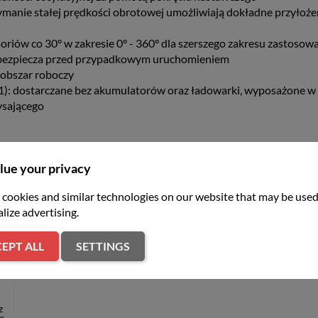
ymanie stałej prędkości obrotowej umożliwiają dokładne przyłoże
oriów co 30° w zakresie 0° - 360° dla szerszego zakresu zastosow
zabezpiecza przed przypadkowym uruchomieniem
 obszar roboczy
dostarczane bez akumulatorów oraz ładowarki, wyposażone w z
ysającego
lue your privacy
cookies and similar technologies on our website that may be used
er
lize advertising.
EPT ALL
SETTINGS
z