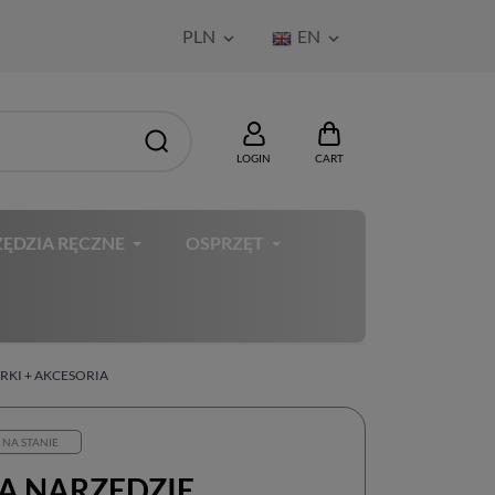
PLN
EN


LOGIN
CART
ĘDZIA RĘCZNE
OSPRZĘT
RKI + AKCESORIA
 NA STANIE
A NARZĘDZIE