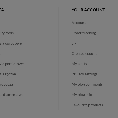
TA
YOUR ACCOUNT
account
city tools
order tracking
dzia ogrodowe
sign in
t
create account
dzia pomiarowe
my alerts
dzia ręczne
privacy settings
ż robocza
my blog comments
ika diamentowa
my blog info
favourite products