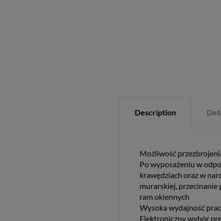
Description
Deta
Możliwość przezbrojenia
Po wyposażeniu w odpow
krawędziach oraz w naro
murarskiej, przecinanie 
ram okiennych
Wysoka wydajność pracy
Elektroniczny wybór pr