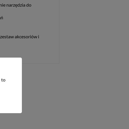
nie narzędzia do
ań
estaw akcesoriów i
 to