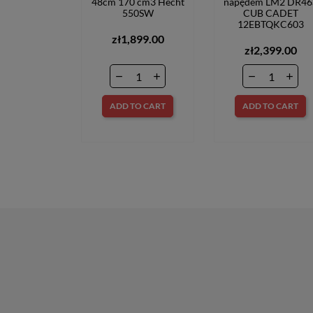
48cm 170 cm3 Hecht
napędem LM2 DR46
550SW
CUB CADET
12EBTQKC603
zł1,899.00
zł2,399.00
ADD TO CART
ADD TO CART