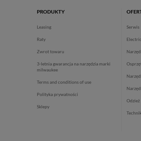
PRODUKTY
OFER
leasing
serwis
raty
electri
zwrot towaru
narzę
3-letnia gwarancja na narzędzia marki
osprzę
milwaukee
narzę
terms and conditions of use
narzę
polityka prywatności
odzie
sklepy
techn