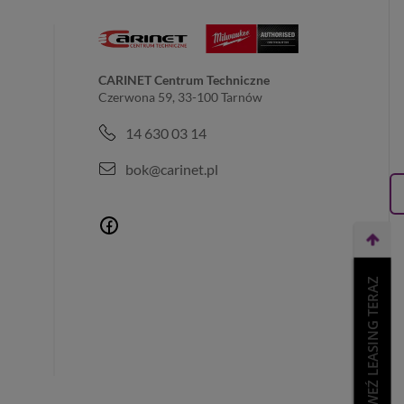
CARINET Centrum Techniczne
Czerwona 59, 33-100 Tarnów
14 630 03 14
bok@carinet.pl
WEŹ LEASING TERAZ