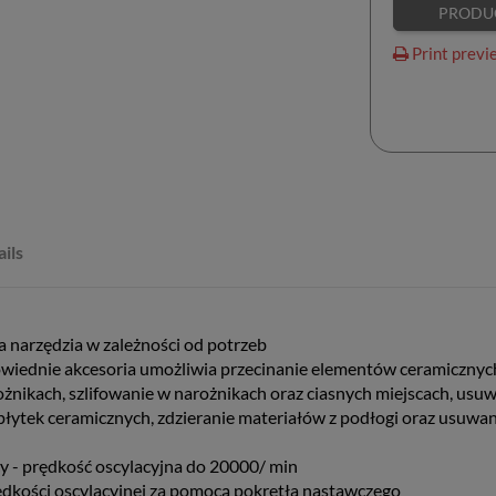
PRODU
Print previ
ils
 narzędzia w zależności od potrzeb
iednie akcesoria umożliwia przecinanie elementów ceramicznych,
żnikach, szlifowanie w narożnikach oraz ciasnych miejscach, usu
płytek ceramicznych, zdzieranie materiałów z podłogi oraz usuwanie
 - prędkość oscylacyjna do 20000/ min
ędkości oscylacyjnej za pomocą pokrętła nastawczego