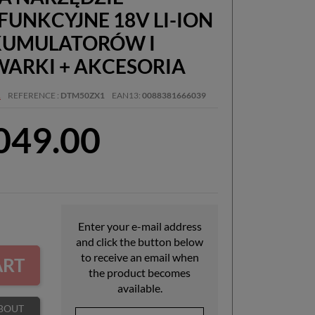
FUNKCYJNE 18V LI-ION
KUMULATORÓW I
ARKI + AKCESORIA
A
REFERENCE
DTM50ZX1
EAN13
0088381666039
,049.00
Enter your e-mail address
and click the button below
to receive an email when
ART
the product becomes
available.