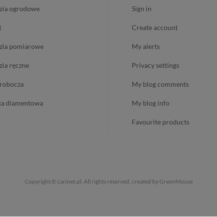
dzia ogrodowe
sign in
t
create account
dzia pomiarowe
my alerts
dzia ręczne
privacy settings
ż robocza
my blog comments
ika diamentowa
my blog info
favourite products
Copyright © carinet.pl. All rights reserved.
created by GreenMouse