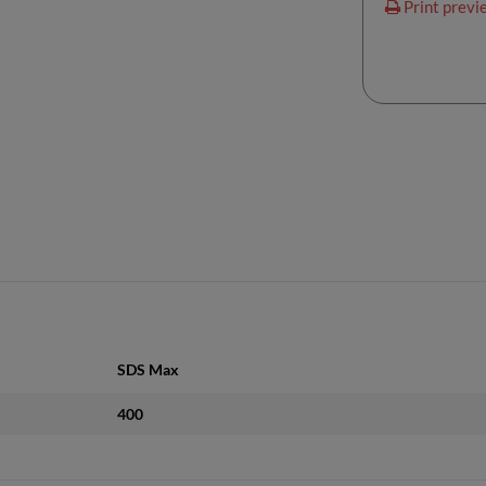
Print previ
SDS Max
400