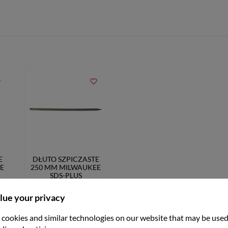
er
favorite_border
E
DŁUTO SZPICZASTE
E
250 MM MILWAUKEE
SDS-PLUS
zł71.99
lue your privacy
cookies and similar technologies on our website that may be used