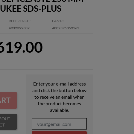
UKEE SDS-PLUS
REFERENCE
EAN13
4932399302
4002395359165
,619.00
Enter your e-mail address
and click the button below
to receive an email when
ART
the product becomes
available.
CT