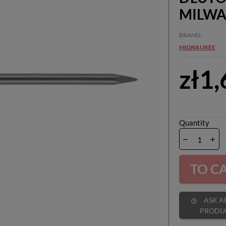
MILWA
BRAND
MILWAUKEE
zł1
Quantity
TO C
ASK ABOUT
help_outline
PRODU