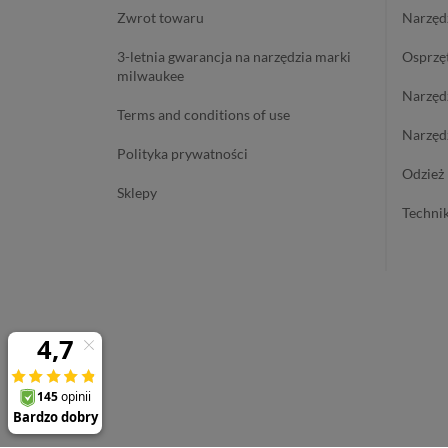
zwrot towaru
narzę
3-letnia gwarancja na narzędzia marki
osprzę
milwaukee
narzę
terms and conditions of use
narzę
polityka prywatności
odzie
sklepy
techn