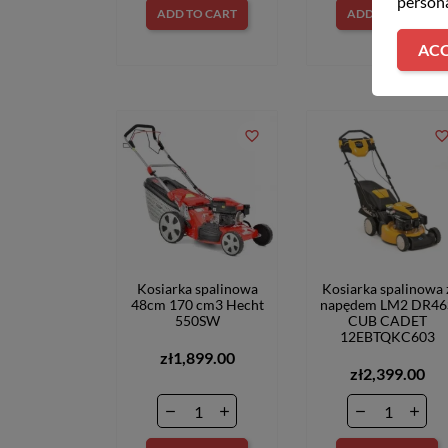
persona
ADD TO CART
ADD TO CART
ACC
favorite_border
favorite_bord
Kosiarka spalinowa
Kosiarka spalinowa 
48cm 170 cm3 Hecht
napędem LM2 DR46
550SW
CUB CADET
12EBTQKC603
zł1,899.00
zł2,399.00