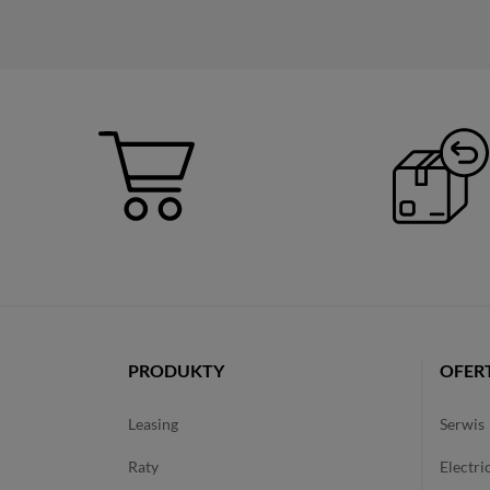
PRODUKTY
OFER
leasing
serwis
raty
electri