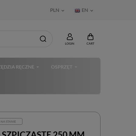
PLN
EN


LOGIN
CART
ĘDZIA RĘCZNE
OSPRZĘT
 NA STANIE
 SZPICZASTE 250 MM