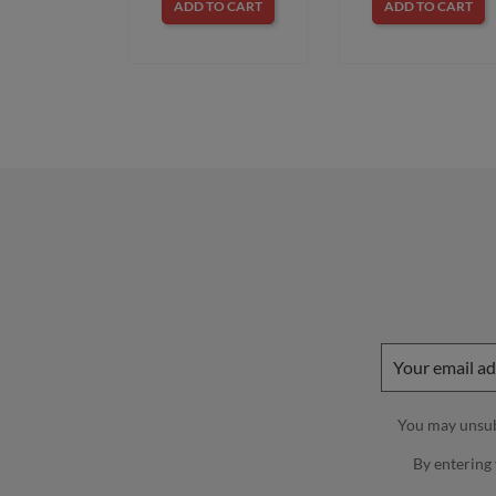
ADD TO CART
ADD TO CART
You may unsubs
By entering