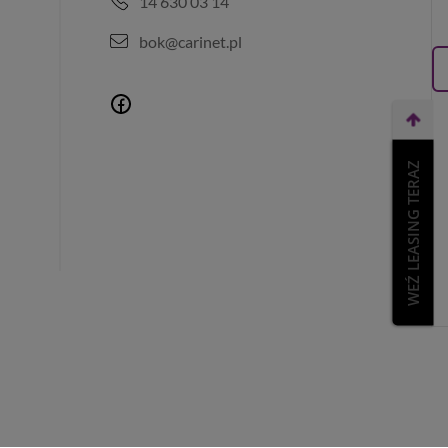
14 630 03 14
bok@carinet.pl
WEŹ LEASING TERAZ