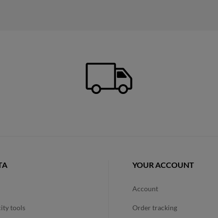
TA
YOUR ACCOUNT
account
city tools
order tracking