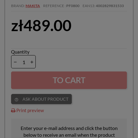
BRAND
MAKITA
REFERENCE
PF0800
EAN13
4002829831533
zł489.00
Quantity
TO CART
ASK ABOUT PRODUCT
help_outline
Print preview
Enter your e-mail address and click the button
below to receive an email when the product