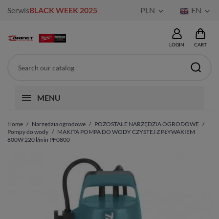
Serwis
BLACK WEEK 2025
PLN
EN


LOGIN
CART
MENU
Home
Narzędzia ogrodowe
POZOSTAŁE NARZĘDZIA OGRODOWE
Pompy do wody
MAKITA POMPA DO WODY CZYSTEJ Z PŁYWAKIEM
800W 220 l/min PF0800