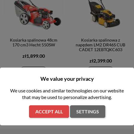
Kosiarka spalinowa 48cm
Kosiarka spalinowa z
170 cm3 Hecht 550SW
napędem LM2 DR46S CUB
CADET 12EBTQKC603
zł1,899.00
zł2,399.00
We value your privacy
ADD TO CART
ADD TO CART
We use cookies and similar technologies on our website
that may be used to personalize advertising.
ACCEPT ALL
SETTINGS