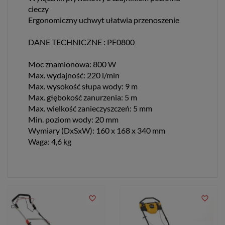
cieczy
Ergonomiczny uchwyt ułatwia przenoszenie
DANE TECHNICZNE : PF0800
Moc znamionowa: 800 W
Max. wydajność: 220 l/min
Max. wysokość słupa wody: 9 m
Max. głębokość zanurzenia: 5 m
Max. wielkość zanieczyszczeń: 5 mm
Min. poziom wody: 20 mm
Wymiary (DxSxW): 160 x 168 x 340 mm
Waga: 4,6 kg
favorite_border
favorite_border