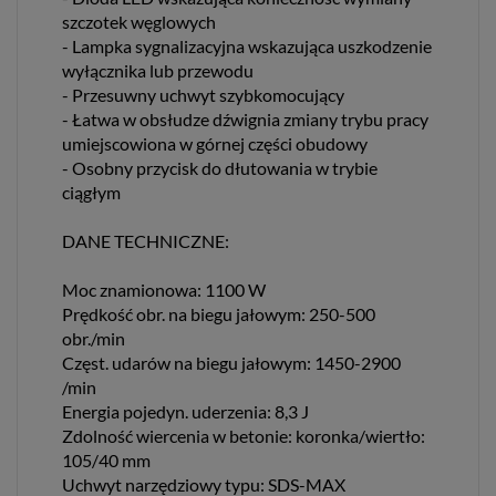
szczotek węglowych
- Lampka sygnalizacyjna wskazująca uszkodzenie
wyłącznika lub przewodu
- Przesuwny uchwyt szybkomocujący
- Łatwa w obsłudze dźwignia zmiany trybu pracy
umiejscowiona w górnej części obudowy
- Osobny przycisk do dłutowania w trybie
ciągłym
DANE TECHNICZNE:
Moc znamionowa: 1100 W
Prędkość obr. na biegu jałowym: 250-500
obr./min
Częst. udarów na biegu jałowym: 1450-2900
/min
Energia pojedyn. uderzenia: 8,3 J
Zdolność wiercenia w betonie: koronka/wiertło:
105/40 mm
Uchwyt narzędziowy typu: SDS-MAX