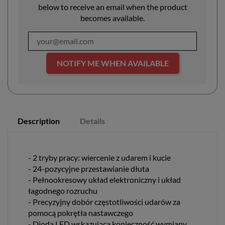
below to receive an email when the product
becomes available.
NOTIFY ME WHEN AVAILABLE
Description
Details
- 2 tryby pracy: wiercenie z udarem i kucie
- 24-pozycyjne przestawianie dłuta
- Pełnookresowy układ elektroniczny i układ
łagodnego rozruchu
- Precyzyjny dobór częstotliwości udarów za
pomocą pokrętła nastawczego
- Dioda LED wskazująca konieczność wymiany