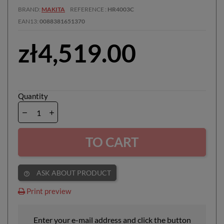
BRAND
MAKITA
REFERENCE
HR4003C
EAN13
0088381651370
zł4,519.00
Quantity
TO CART
ASK ABOUT PRODUCT
help_outline
Print preview
Enter your e-mail address and click the button