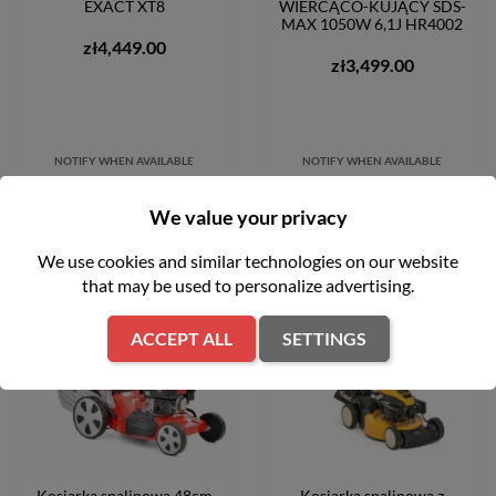
EXACT XT8
WIERCĄCO-KUJĄCY SDS-
MAX 1050W 6,1J HR4002
zł4,449.00
zł3,499.00
NOTIFY WHEN AVAILABLE
NOTIFY WHEN AVAILABLE
We value your privacy
We use cookies and similar technologies on our website
that may be used to personalize advertising.
favorite_border
favorite_border
ACCEPT ALL
SETTINGS
Kosiarka spalinowa 48cm
Kosiarka spalinowa z