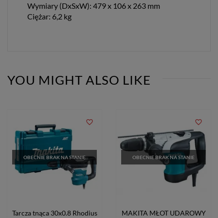
Wymiary (DxSxW): 479 x 106 x 263 mm
Ciężar: 6,2 kg
YOU MIGHT ALSO LIKE
favorite_border
favorite_border
OBECNIE BRAK NA STANIE
OBECNIE BRAK NA STANIE
Tarcza tnąca 30x0.8 Rhodius
MAKITA MŁOT UDAROWY