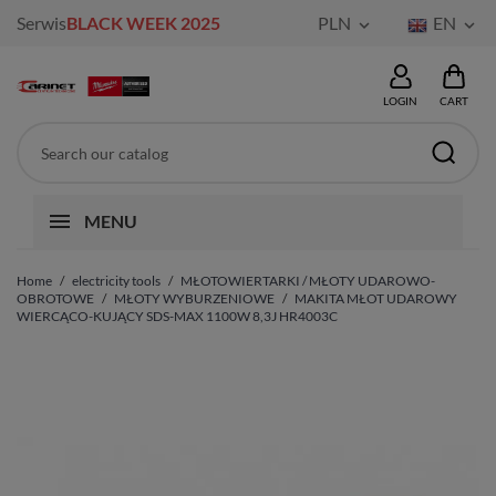
Serwis
BLACK WEEK 2025
PLN
EN


LOGIN
CART
MENU
Home
electricity tools
MŁOTOWIERTARKI / MŁOTY UDAROWO-
OBROTOWE
MŁOTY WYBURZENIOWE
MAKITA MŁOT UDAROWY
WIERCĄCO-KUJĄCY SDS-MAX 1100W 8,3J HR4003C