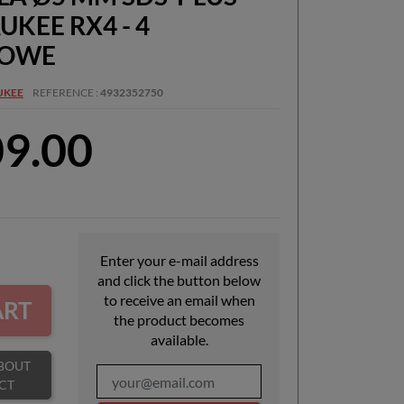
KEE RX4 - 4
ZOWE
UKEE
REFERENCE
4932352750
09.00
Enter your e-mail address
and click the button below
to receive an email when
ART
the product becomes
available.
CT