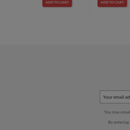
ADD TO CART
ADD TO CART
You may unsubs
By entering