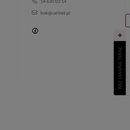
14 630 03 14
bok@carinet.pl
WEŹ LEASING TERAZ