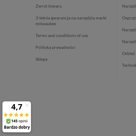
zwrot towaru
narzę
3-letnia gwarancja na narzędzia marki
osprzę
milwaukee
narzę
terms and conditions of use
narzę
polityka prywatności
odzie
sklepy
techn