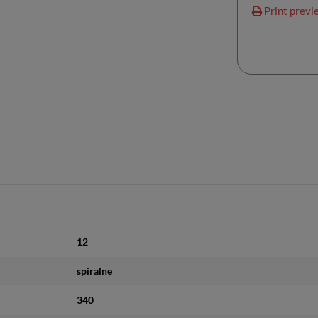
Print previ
12
spiralne
340