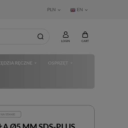
PLN
EN


LOGIN
CART
ĘDZIA RĘCZNE
OSPRZĘT
 NA STANIE
ŁA Ø5 MM SDS-PLUS