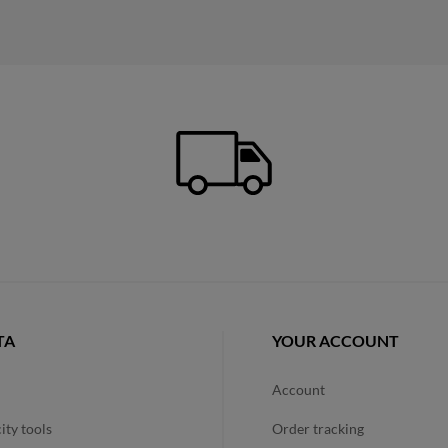
TA
YOUR ACCOUNT
account
city tools
order tracking