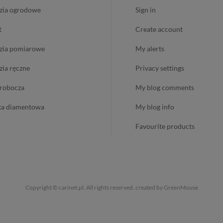
dzia ogrodowe
sign in
t
create account
dzia pomiarowe
my alerts
dzia ręczne
privacy settings
ż robocza
my blog comments
ika diamentowa
my blog info
favourite products
Copyright © carinet.pl. All rights reserved.
created by GreenMouse