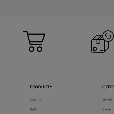
PRODUKTY
OFER
leasing
serwis
raty
electri