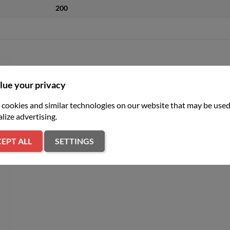
200
er
lue your privacy
cookies and similar technologies on our website that may be used
lize advertising.
EPT ALL
SETTINGS
z
S