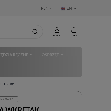
PLN
EN


LOGIN
CART
ĘDZIA RĘCZNE
OSPRZĘT
Nm TD0101F
 NA STANIE
A WKRĘTAK