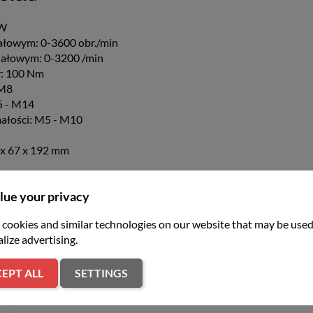
 W
jałowym: 0-3600 obr./min
 jałowym: 0-3200 /min
: 100 Nm
 M8
5 - M14
ałości: M5 - M10
x 67 x 192 mm
lue your privacy
cookies and similar technologies on our website that may be used
lize advertising.
er
EPT ALL
SETTINGS