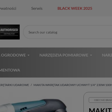
ywatności
Serwis
BLACK WEEK 2025
A OGRODOWE
NARZĘDZIA POMIAROWE
NARZ
AMENTOWA
KRĘTARKI UDAROWE
MAKITA WKRĘTAK UDAROWY UCHWYT 1/4" 230W 100
OBECNIE BRAK
MAKIT