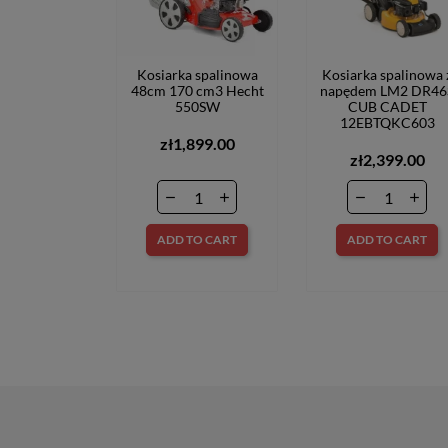
Kosiarka spalinowa
Kosiarka spalinowa 
48cm 170 cm3 Hecht
napędem LM2 DR46
550SW
CUB CADET
12EBTQKC603
zł1,899.00
zł2,399.00
ADD TO CART
ADD TO CART