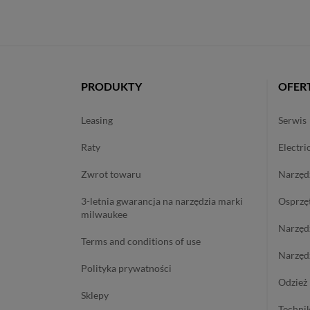
PRODUKTY
OFER
leasing
serwis
raty
electri
zwrot towaru
narzę
3-letnia gwarancja na narzędzia marki
osprzę
milwaukee
narzę
terms and conditions of use
narzę
polityka prywatności
odzie
sklepy
techn