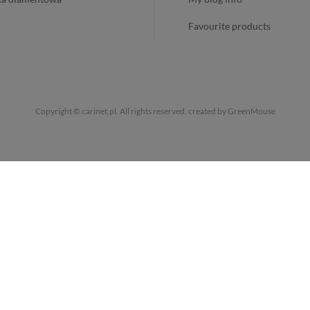
favourite products
Copyright © carinet.pl. All rights reserved.
created by GreenMouse