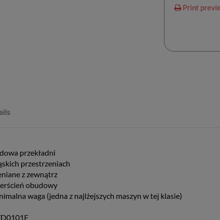
Print previ
ils
udowa przekładni
skich przestrzeniach
niane z zewnątrz
ierścień obudowy
nimalna waga (jedna z najlżejszych maszyn w tej klasie)
TD0101F