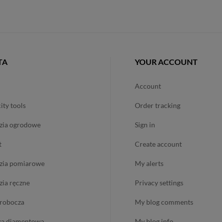
TA
YOUR ACCOUNT
account
city tools
order tracking
dzia ogrodowe
sign in
t
create account
dzia pomiarowe
my alerts
dzia ręczne
privacy settings
ż robocza
my blog comments
ika diamentowa
my blog info