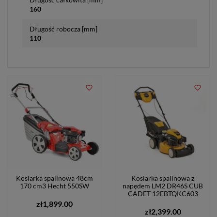
160
Długość robocza [mm]
110
favorite_border
favorite_border
Kosiarka spalinowa 48cm
Kosiarka spalinowa z
170 cm3 Hecht 550SW
napędem LM2 DR46S CUB
CADET 12EBTQKC603
zł1,899.00
zł2,399.00