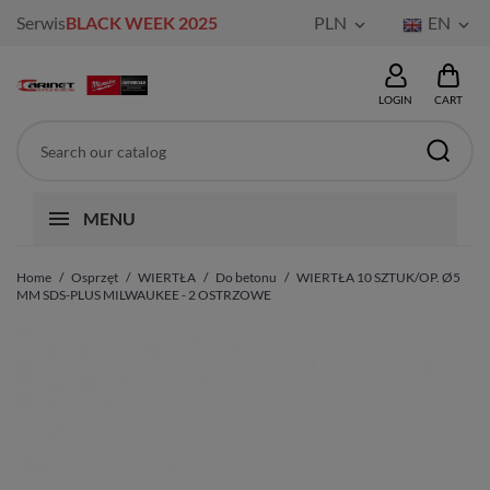
Serwis
BLACK WEEK 2025
PLN
EN


LOGIN
CART
MENU
Home
Osprzęt
WIERTŁA
Do betonu
WIERTŁA 10 SZTUK/OP. Ø5
MM SDS-PLUS MILWAUKEE - 2 OSTRZOWE