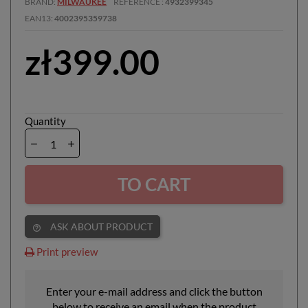
BRAND
MILWAUKEE
REFERENCE
4932399345
EAN13
4002395359738
zł399.00
Quantity
TO CART
ASK ABOUT PRODUCT
help_outline
Print preview
Enter your e-mail address and click the button
below to receive an email when the product