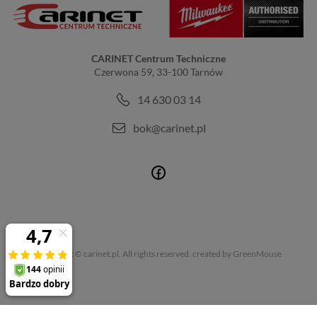
CARINET Centrum Techniczne
Czerwona 59, 33-100 Tarnów
14 630 03 14
bok@carinet.pl
Copyright © carinet.pl. All rights reserved.
created by GreenMouse