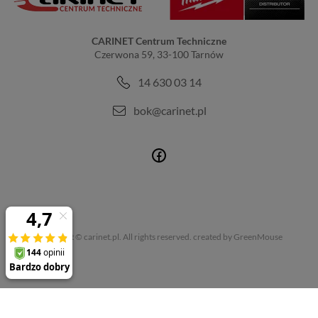
CARINET Centrum Techniczne
Czerwona 59, 33-100 Tarnów
14 630 03 14
bok@carinet.pl
Copyright © carinet.pl. All rights reserved.
created by GreenMouse