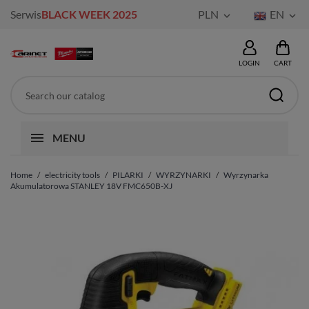
Serwis
BLACK WEEK 2025
PLN
EN


LOGIN
CART
MENU
Home
electricity tools
PILARKI
WYRZYNARKI
Wyrzynarka
Akumulatorowa STANLEY 18V FMC650B-XJ