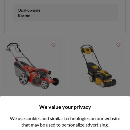
Opakowanie
Karton
favorite_border
favorite_border
Kosiarka spalinowa 48cm
Kosiarka spalinowa z
170 cm3 Hecht 550SW
napędem LM2 DR46S CUB
We value your privacy
CADET 12EBTQKC603
zł1,899.00
We use cookies and similar technologies on our website
zł2,399.00
that may be used to personalize advertising.