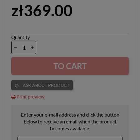
zł369.00
Quantity
TO CART
ASK ABOUT PRODUCT
help_outline
Print preview
Enter your e-mail address and click the button
below to receive an email when the product
becomes available.