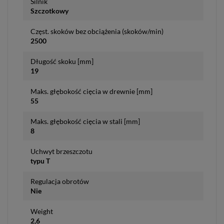
Silnik
Szczotkowy
Częst. skoków bez obciążenia (skoków/min)
2500
Długość skoku [mm]
19
Maks. głębokość cięcia w drewnie [mm]
55
Maks. głębokość cięcia w stali [mm]
8
Uchwyt brzeszczotu
typu T
Regulacja obrotów
Nie
Weight
2,6