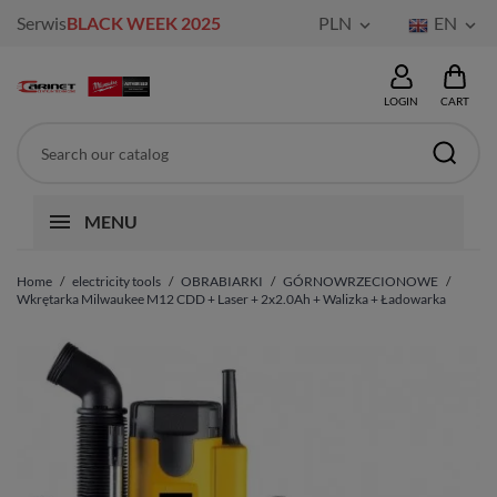
Serwis
BLACK WEEK 2025
PLN
EN


LOGIN
CART
MENU
Home
electricity tools
OBRABIARKI
GÓRNOWRZECIONOWE
Wkrętarka Milwaukee M12 CDD + Laser + 2x2.0Ah + Walizka + Ładowarka