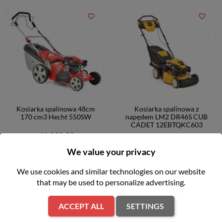
favorite_border
favorite_border
Kosiarka spalinowa 48cm
Kosiarka spalinowa z
170 cm3 Hecht 550SW
napędem LM2 DR46S CUB
CADET 12EBTQKC603
zł1,899.00
zł2,399.00
We value your privacy
We use cookies and similar technologies on our website
that may be used to personalize advertising.
ADD TO CART
ADD TO CART
ACCEPT ALL
SETTINGS