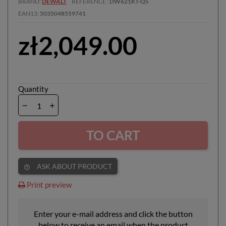
BRAND
DEWALT
REFERENCE
DW621KT-QS
EAN13
5035048559741
zł2,049.00
Quantity
TO CART
ASK ABOUT PRODUCT
help_outline
Print preview
Enter your e-mail address and click the button
below to receive an email when the product