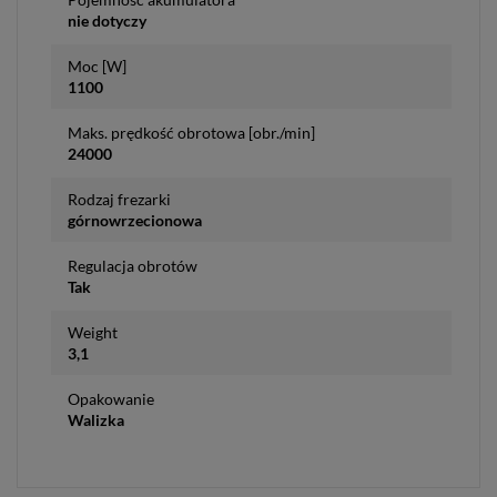
nie dotyczy
Moc [W]
1100
Maks. prędkość obrotowa [obr./min]
24000
Rodzaj frezarki
górnowrzecionowa
Regulacja obrotów
Tak
Weight
3,1
Opakowanie
Walizka