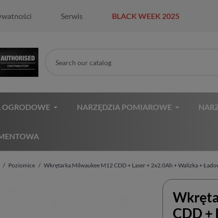
ywatności
Serwis
BLACK WEEK 2025
A OGRODOWE
NARZĘDZIA POMIAROWE
NARZ
AMENTOWA
Poziomice
Wkrętarka Milwaukee M12 CDD + Laser + 2x2.0Ah + Walizka + Ład
Wkręta
CDD + 