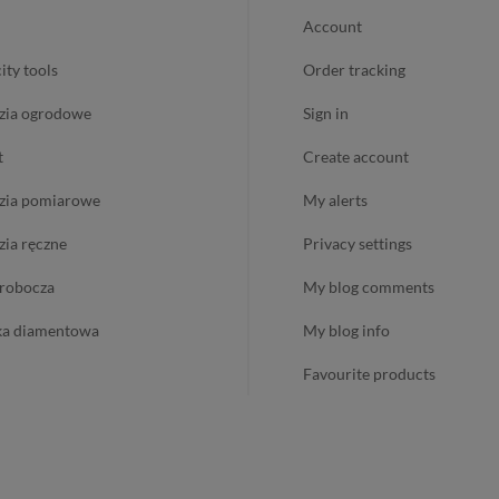
account
city tools
order tracking
dzia ogrodowe
sign in
t
create account
dzia pomiarowe
my alerts
dzia ręczne
privacy settings
ż robocza
my blog comments
ika diamentowa
my blog info
favourite products