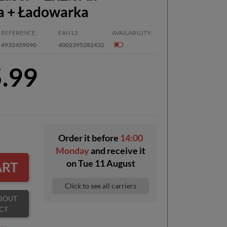
a + Ładowarka
REFERENCE
EAN13
AVAILABILITY
4932459090
4002395282432
5.99
Order it before
14:00
Monday
and receive it
on
Tue 11 August
ART
Click to see all carriers
CT