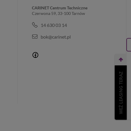
CARINET Centrum Techniczne
Czerwona 59, 33-100 Tarnów
14 630 03 14
bok@carinet.pl
WEŹ LEASING TERAZ