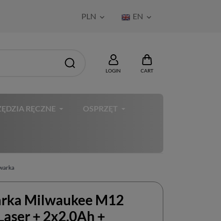
PLN
EN


LOGIN
CART
ĘDZIA RĘCZNE
OSPRZĘT
owarka
rka Milwaukee M12
Laser + 2x2.0Ah +