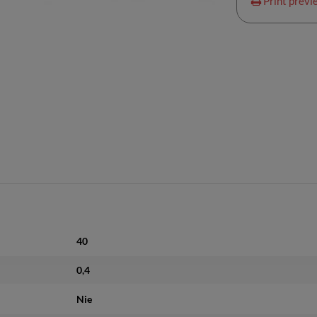
Print previ
40
0,4
Nie