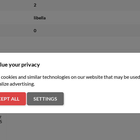
2
libella
0
lue your privacy
er
cookies and similar technologies on our website that may be used
lize advertising.
EPT ALL
SETTINGS
z
S