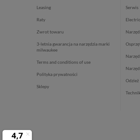
leasing
serwis
raty
electri
zwrot towaru
narzę
3-letnia gwarancja na narzędzia marki
osprzę
milwaukee
narzę
terms and conditions of use
narzę
polityka prywatności
odzie
sklepy
techn