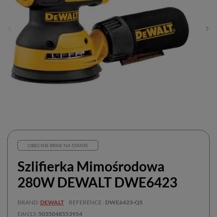
OBECNIE BRAK NA STANIE
Szlifierka Mimośrodowa
280W DEWALT DWE6423
BRAND
DEWALT
REFERENCE
DWE6423-QS
EAN13
5035048553954