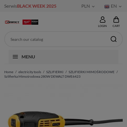
Serwis
BLACK WEEK 2025
PLN
EN


LOGIN
CART
MENU
Home
electricity tools
SZLIFIERKI
SZLIFIERKI MIMOŚRODOWE
Szlifierka Mimośrodowa 280W DEWALT DWE6423