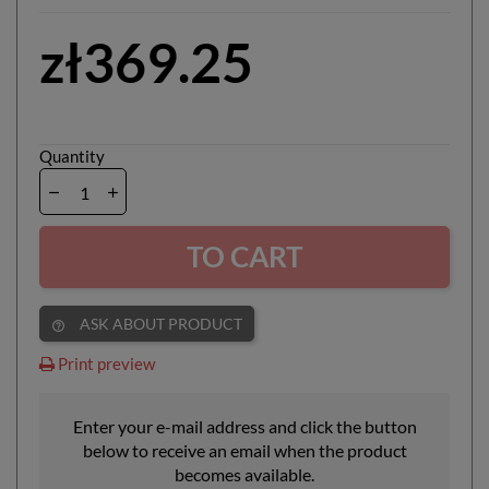
zł369.25
Quantity
TO CART
ASK ABOUT PRODUCT
help_outline
Print preview
Enter your e-mail address and click the button
below to receive an email when the product
becomes available.