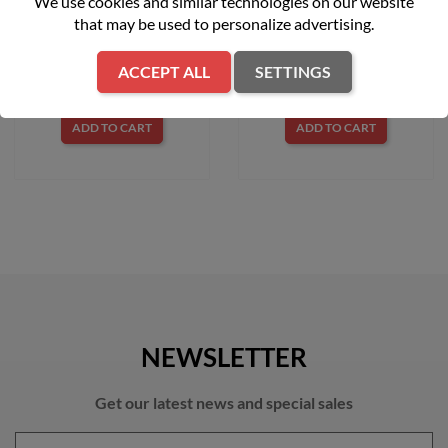
We use cookies and similar technologies on our website
CADET 12EBTQKC603
that may be used to personalize advertising.
zł1,899.00
zł2,399.00
ACCEPT ALL
SETTINGS
ADD TO CART
ADD TO CART
NEWSLETTER
Get our latest news and special sales