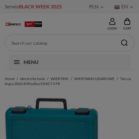
Serwis
BLACK WEEK 2025
PLN
EN


LOGIN
CART
MENU
Home
electricity tools
WIERTRKI
WIERTARKI UDAROWE
Tarcza
tnąca 30x0.8 Rhodius EXACT XT8