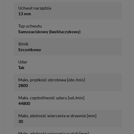
Uchwyt narzędzia
13 mm
Typ uchwytu
Samozaciskowy (bezkluczykowy)
Silnik
Szczotkowy
Udar
Tak
Maks. prędkość obrotowa [obr./min]
2800
Maks. częstotliwość udaru [ud./min]
44800
Maks. zdolność wiercenia w drewnie [mm]
30
Maks. zdolność wiercenia w stali [mm]