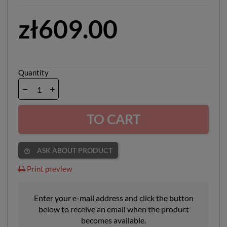
zł609.00
Quantity
TO CART
ASK ABOUT PRODUCT
help_outline
Print preview
Enter your e-mail address and click the button
below to receive an email when the product
becomes available.