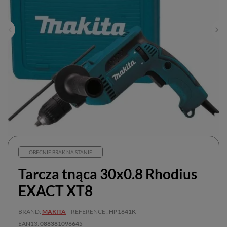
OBECNIE BRAK NA STANIE
Tarcza tnąca 30x0.8 Rhodius
EXACT XT8
BRAND
MAKITA
REFERENCE
HP1641K
EAN13
088381096645