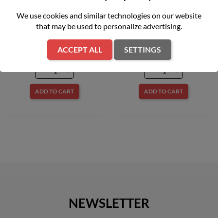
We use cookies and similar technologies on our website
Kosiarka spalinowa 48cm
Kosiarka spalinowa z
that may be used to personalize advertising.
170 cm3 Hecht 550SW
napędem LM2 DR46S CUB
CADET 12EBTQKC603
zł1,899.00
ACCEPT ALL
SETTINGS
zł2,399.00
ADD TO CART
ADD TO CART
NEWSLETTER