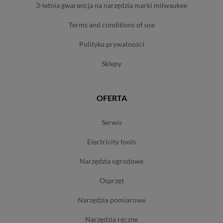
3-letnia gwarancja na narzędzia marki milwaukee
terms and conditions of use
polityka prywatności
sklepy
OFERTA
serwis
electricity tools
narzędzia ogrodowe
osprzęt
narzędzia pomiarowe
narzędzia ręczne