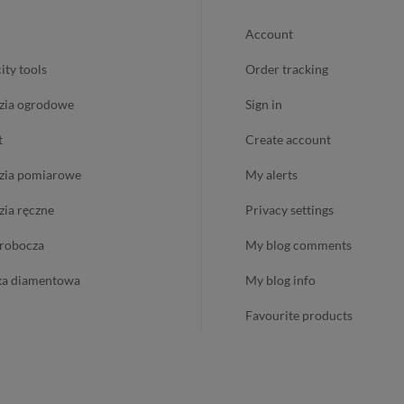
account
city tools
order tracking
dzia ogrodowe
sign in
t
create account
dzia pomiarowe
my alerts
dzia ręczne
privacy settings
ż robocza
my blog comments
ika diamentowa
my blog info
favourite products