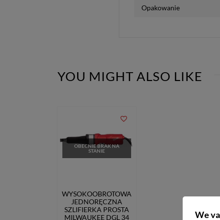
Opakowanie
YOU MIGHT ALSO LIKE
favorite_border
OBECNIE BRAK NA
STANIE
WYSOKOOBROTOWA
JEDNORĘCZNA
SZLIFIERKA PROSTA
We va
MILWAUKEE DGL 34