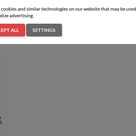
cookies and similar technologies on our website that may be used
lize advertising.
EPT ALL
SETTINGS
er
z
S