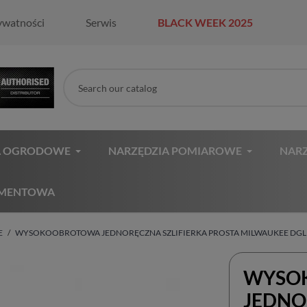
ywatności
Serwis
BLACK WEEK 2025
A OGRODOWE
NARZĘDZIA POMIAROWE
NARZ
AMENTOWA
E
WYSOKOOBROTOWA JEDNORĘCZNA SZLIFIERKA PROSTA MILWAUKEE DGL
WYSO
JEDNO