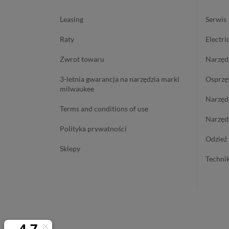
leasing
serwis
raty
electri
zwrot towaru
narzę
3-letnia gwarancja na narzędzia marki
osprzę
milwaukee
narzę
terms and conditions of use
narzę
polityka prywatności
odzie
sklepy
techn