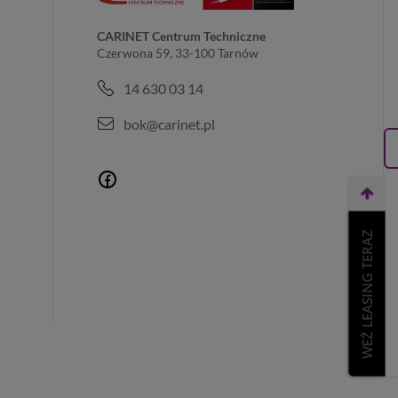
CARINET Centrum Techniczne
Czerwona 59, 33-100 Tarnów
14 630 03 14
bok@carinet.pl
WEŹ LEASING TERAZ