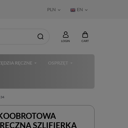
PLN
EN


LOGIN
CART
ĘDZIA RĘCZNE
OSPRZĘT
 34
KOOBROTOWA
RĘCZNA SZLIFIERKA