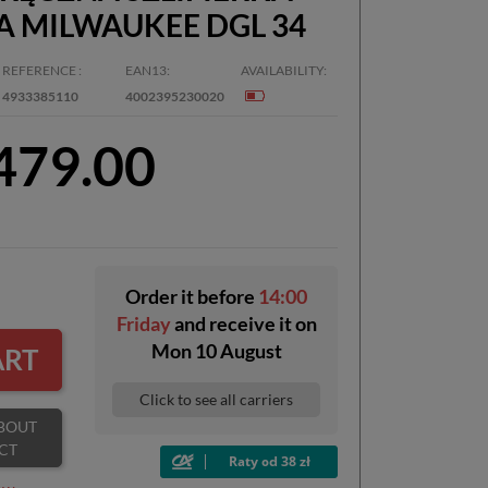
A MILWAUKEE DGL 34
REFERENCE
EAN13
AVAILABILITY
4933385110
4002395230020
,479.00
Order it before
14:00
Friday
and receive it
on
Mon 10 August
ART
Click to see all carriers
CT