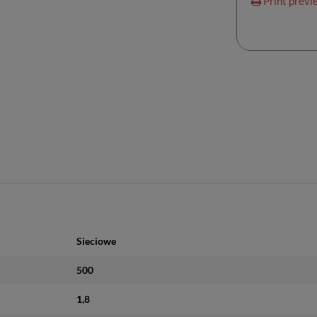
Print previ
Sieciowe
500
1,8