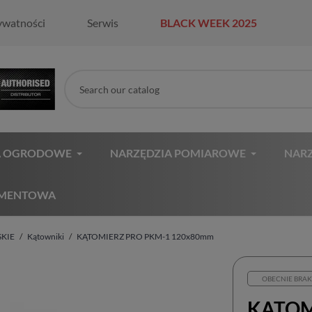
ywatności
Serwis
BLACK WEEK 2025
A OGRODOWE
NARZĘDZIA POMIAROWE
NARZ
AMENTOWA
SKIE
Kątowniki
KĄTOMIERZ PRO PKM-1 120x80mm
OBECNIE BRAK
KĄTOM