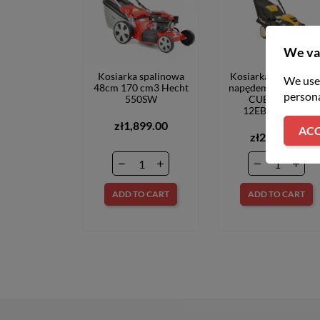
We va
Kosiarka spalinowa
Kosiarka spalinowa 
We use 
48cm 170 cm3 Hecht
napędem LM2 DR46
persona
550SW
CUB CADET
12EBTQKC603
zł1,899.00
ACC
zł2,399.00
ADD TO CART
ADD TO CART