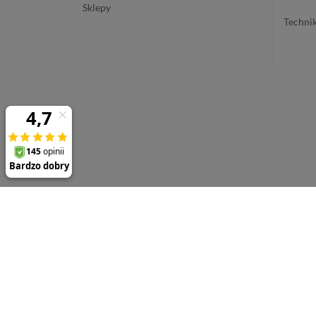
sklepy
techn