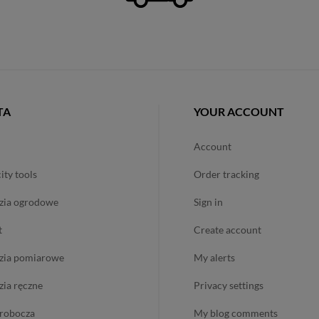
TA
YOUR ACCOUNT
account
city tools
order tracking
dzia ogrodowe
sign in
t
create account
dzia pomiarowe
my alerts
dzia ręczne
privacy settings
ż robocza
my blog comments