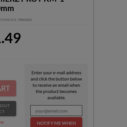
0mm
EFERENCE
PRO023
1.49
Enter your e-mail address
and click the button below
to receive an email when
ART
the product becomes
available.
CT
ew
NOTIFY ME WHEN