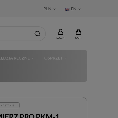
PLN
EN


LOGIN
CART
ĘDZIA RĘCZNE
OSPRZĘT
 NA STANIE
IERZ PRO PKM-1