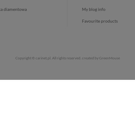
ika diamentowa
my blog info
favourite products
Copyright © carinet.pl. All rights reserved.
created by GreenMouse