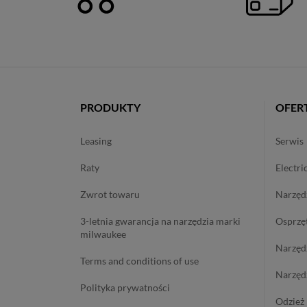
PRODUKTY
OFER
leasing
serwis
raty
electri
zwrot towaru
narzę
3-letnia gwarancja na narzędzia marki
osprzę
milwaukee
narzę
terms and conditions of use
narzę
polityka prywatności
odzie