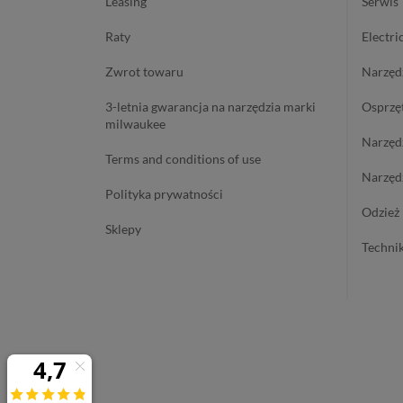
leasing
serwis
raty
electri
zwrot towaru
narzę
3-letnia gwarancja na narzędzia marki
osprzę
milwaukee
narzę
terms and conditions of use
narzę
polityka prywatności
odzie
sklepy
techn