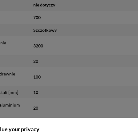
nie dotyczy
700
Szczotkowy
enia
3200
20
 drewnie
100
stali [mm]
10
 aluminium
20
typu T
lue your privacy
Tak