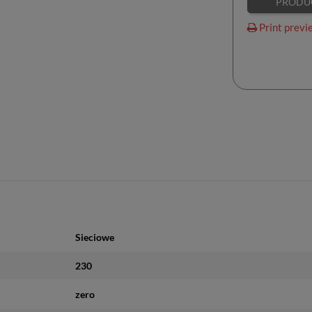
PRODU
Print previ
Sieciowe
230
zero