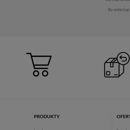
By entering
PRODUKTY
OFER