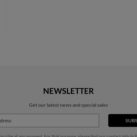
NEWSLETTER
Get our latest news and special sales
cribe at any moment. For that purpose, please find our contact info in th