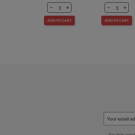
ADD TO CART
ADD TO CART
You may unsubs