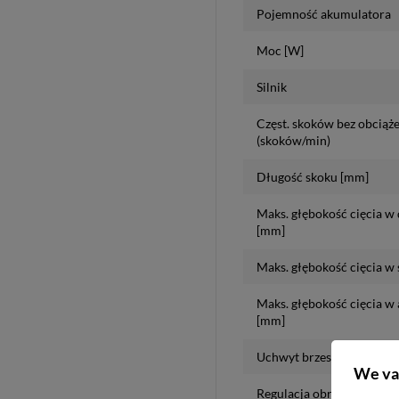
Pojemność akumulatora
Moc [W]
Silnik
Częst. skoków bez obciąż
(skoków/min)
Długość skoku [mm]
Maks. głębokość cięcia w
[mm]
Maks. głębokość cięcia w 
Maks. głębokość cięcia w
[mm]
Uchwyt brzeszczotu
We va
Regulacja obrotów