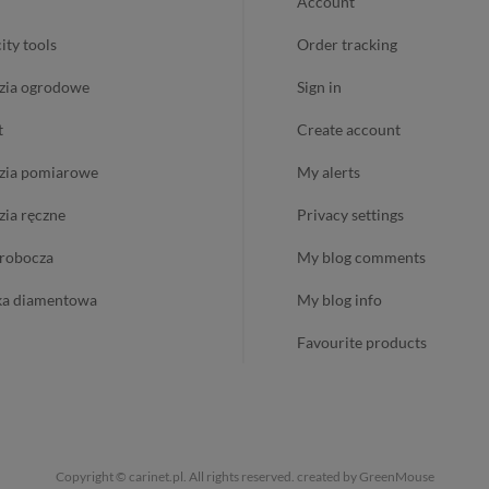
account
city tools
order tracking
dzia ogrodowe
sign in
t
create account
dzia pomiarowe
my alerts
dzia ręczne
privacy settings
ż robocza
my blog comments
ika diamentowa
my blog info
favourite products
Copyright © carinet.pl. All rights reserved.
created by GreenMouse