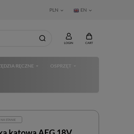
PLN
EN


LOGIN
CART
ĘDZIA RĘCZNE
OSPRZĘT
 NA STANIE
erka kątowa AEG 18V