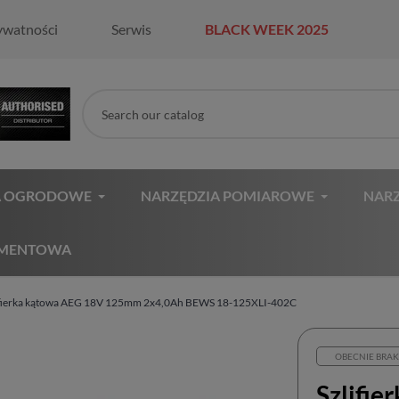
ywatności
Serwis
BLACK WEEK 2025
A OGRODOWE
NARZĘDZIA POMIAROWE
NARZ
AMENTOWA
ifierka kątowa AEG 18V 125mm 2x4,0Ah BEWS 18-125XLI-402C
OBECNIE BRAK
Szlifi