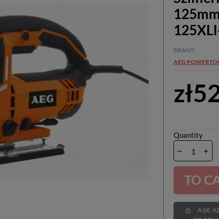
125mm 
125XLI
BRAND
AEG POWERTO
zł5
Quantity
TO C
ASK ABOUT
help_outline