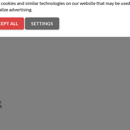
cookies and similar technologies on our website that may be used
lize advertising.
2,3
Walizka
EPT ALL
SETTINGS
er
z
S