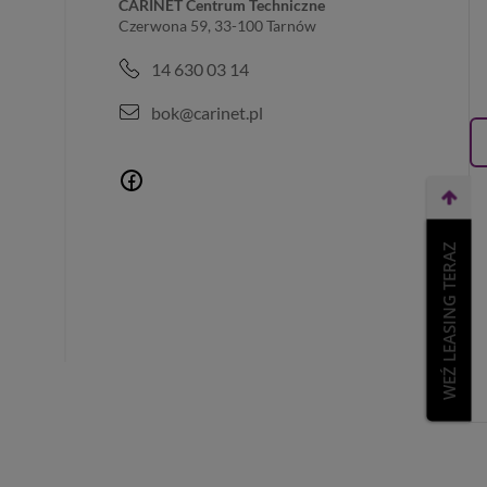
CARINET Centrum Techniczne
Czerwona 59, 33-100 Tarnów
14 630 03 14
bok@carinet.pl
WEŹ LEASING TERAZ