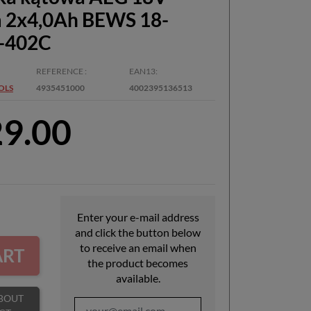
2x4,0Ah BEWS 18-
-402C
REFERENCE
EAN13
OLS
4935451000
4002395136513
29.00
Enter your e-mail address
and click the button below
to receive an email when
ART
the product becomes
available.