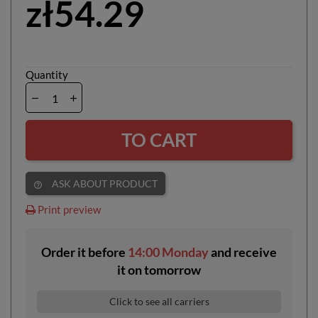
zł54.29
Quantity
TO CART
ASK ABOUT PRODUCT
help_outline
Print preview
Order it before
14:00 Monday
and receive
it
on
tomorrow
Click to see all carriers