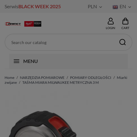
Serwis
BLACK WEEK 2025
PLN
EN


LOGIN
CART
MENU
Home
NARZĘDZIA POMIAROWE
POMIARY ODLEGŁOŚCI
Miarki
zwijane
TAŚMA MIARA MILWAUKEE METRYCZNA 3 M