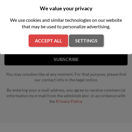
We value your privacy
NEWSLETTER
We use cookies and similar technologies on our website
Get our latest news and special sales
that may be used to personalize advertising.
ACCEPT ALL
SETTINGS
You may unsubscribe at any moment. For that purpose, please find
our contact info in the legal notice.
By entering your e-mail address, you agree to receive commercial
information by e-mail from the administrator, in accordance with
the
Privacy Policy.