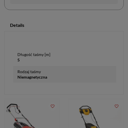
Details
Długość taśmy [m]
5
Rodzaj taśmy
Niemagnetyczna
favorite_border
favorite_border