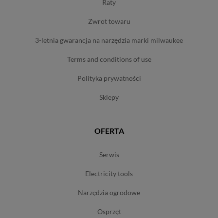
raty
zwrot towaru
3-letnia gwarancja na narzędzia marki milwaukee
terms and conditions of use
polityka prywatności
sklepy
OFERTA
serwis
electricity tools
narzędzia ogrodowe
osprzęt