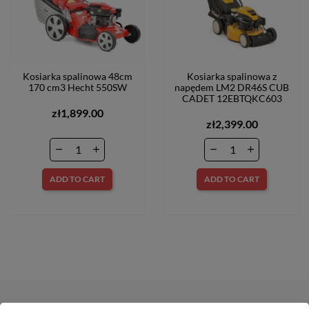
Kosiarka spalinowa 48cm
Kosiarka spalinowa z
170 cm3 Hecht 550SW
napędem LM2 DR46S CUB
CADET 12EBTQKC603
zł1,899.00
zł2,399.00
ADD TO CART
ADD TO CART