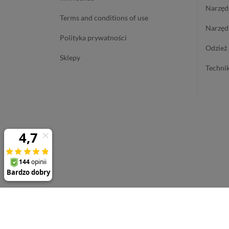
narzę
terms and conditions of use
narzę
polityka prywatności
odzie
sklepy
techn