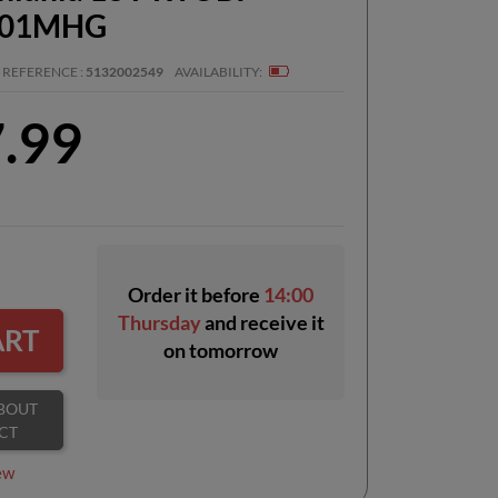
801MHG
REFERENCE
5132002549
AVAILABILITY
7.99
Order it before
14:00
Thursday
and receive it
ART
on
tomorrow
CT
ew