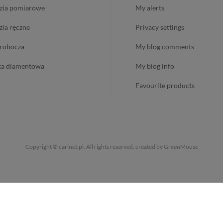
dzia pomiarowe
my alerts
dzia ręczne
privacy settings
ż robocza
my blog comments
ika diamentowa
my blog info
favourite products
Copyright © carinet.pl. All rights reserved.
created by GreenMouse