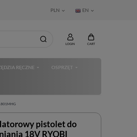
PLN
EN


LOGIN
CART
ĘDZIA RĘCZNE
OSPRZĘT
CG1801MHG
atorowy pistolet do
lniania 18V RYOBI