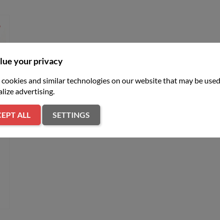
er
lue your privacy
cookies and similar technologies on our website that may be used
lize advertising.
z
S
EPT ALL
SETTINGS