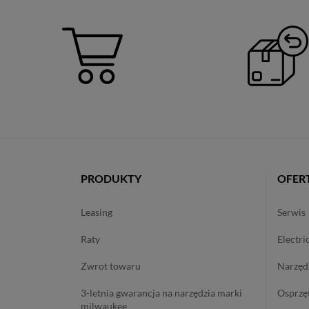
PRODUKTY
OFER
leasing
serwis
raty
electri
zwrot towaru
narzę
3-letnia gwarancja na narzędzia marki
osprzę
milwaukee