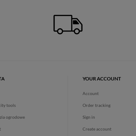
TA
YOUR ACCOUNT
account
city tools
order tracking
dzia ogrodowe
sign in
t
create account