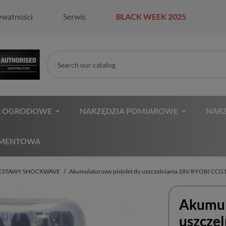
ywatności
Serwis
BLACK WEEK 2025
A OGRODOWE
NARZĘDZIA POMIAROWE
NARZ
AMENTOWA
 ZESTAWY SHOCKWAVE
Akumulatorowy pistolet do uszczelniania 18V RYOBI C
Akumul
uszcze