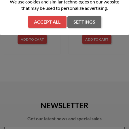
170 cm3 Hecht 550SW
napędem LM2 DR46S CUB
We use cookies and similar technologies on our website
CADET 12EBTQKC603
that may be used to personalize advertising.
zł1,899.00
zł2,399.00
ACCEPT ALL
SETTINGS
ADD TO CART
ADD TO CART
NEWSLETTER
Get our latest news and special sales