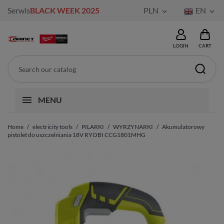
Serwis
BLACK WEEK 2025
PLN
EN


LOGIN
CART
MENU
Home
electricity tools
PILARKI
WYRZYNARKI
Akumulatorowy
pistolet do uszczelniania 18V RYOBI CCG1801MHG