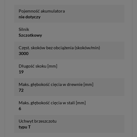
Pojemność akumulatora
nie dotyczy
Silnik
Szczotkowy
Częst. skoków bez obciążenia (skoków/min)
3000
Długość skoku [mm]
19
Maks. głębokość cięcia w drewnie [mm]
72
Maks. głębokość cięcia w stali [mm]
6
Uchwyt brzeszczotu
typu T