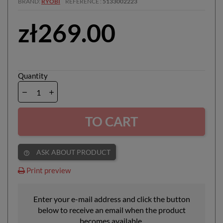
BRAND
RYOBI
REFERENCE
5133002223
zł269.00
Quantity
TO CART
ASK ABOUT PRODUCT
help_outline
Print preview
Enter your e-mail address and click the button
below to receive an email when the product
becomes available.