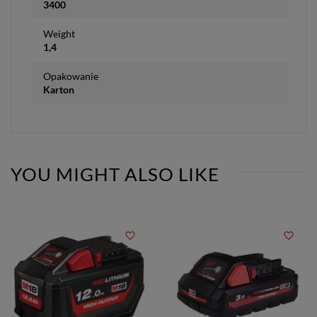
3400
Weight
1,4
Opakowanie
Karton
YOU MIGHT ALSO LIKE
favorite_border
favorite_border