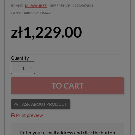
BRAND
MILWAUKEE
REFERENCE
4933447891
EAN13
4002395006663
zł1,229.00
Quantity
TO CART
ASK ABOUT PRODUCT
help_outline
Print preview
Enter your e-mail address and click the button