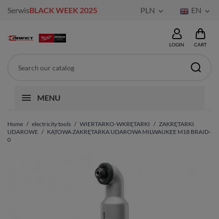
Serwis
BLACK WEEK 2025
PLN
EN


LOGIN
CART
MENU
Home
electricity tools
WIERTARKO-WKRĘTARKI
ZAKRĘTARKI
UDAROWE
KĄTOWA ZAKRĘTARKA UDAROWA MILWAUKEE M18 BRAID-
0