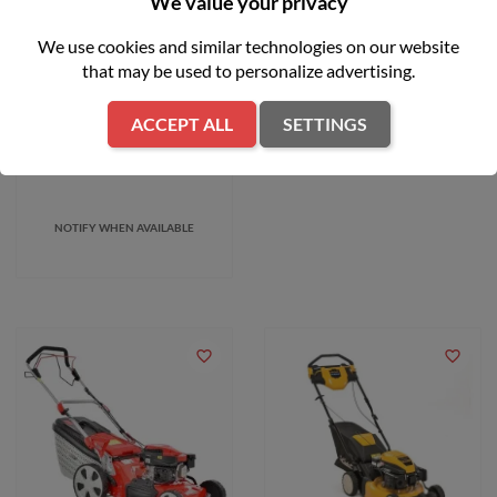
We value your privacy
We use cookies and similar technologies on our website
Zakrętarka udarowa kątowa
that may be used to personalize advertising.
12V Milwaukee M12 BRAID-
0
ACCEPT ALL
SETTINGS
zł859.00
NOTIFY WHEN AVAILABLE
favorite_border
favorite_border