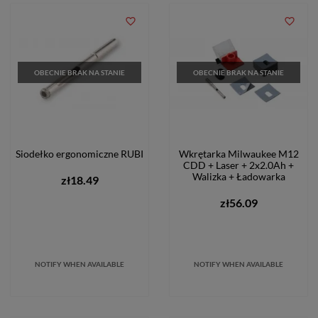
favorite_border
favorite_border
OBECNIE BRAK NA STANIE
OBECNIE BRAK NA STANIE
Siodełko ergonomiczne RUBI
Wkrętarka Milwaukee M12
CDD + Laser + 2x2.0Ah +
Walizka + Ładowarka
zł18.49
zł56.09
NOTIFY WHEN AVAILABLE
NOTIFY WHEN AVAILABLE