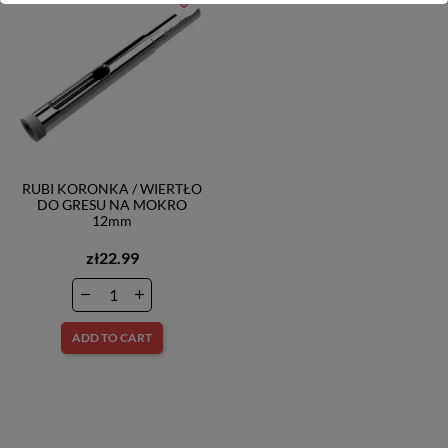
favorite_border
RUBI KORONKA / WIERTŁO
DO GRESU NA MOKRO
12mm
zł22.99
ADD TO CART