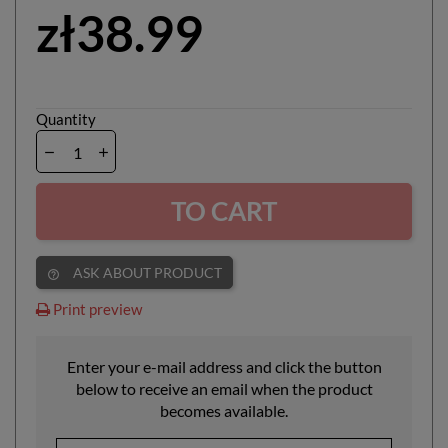
zł38.99
Quantity
TO CART
ASK ABOUT PRODUCT
help_outline
Print preview
Enter your e-mail address and click the button
below to receive an email when the product
becomes available.