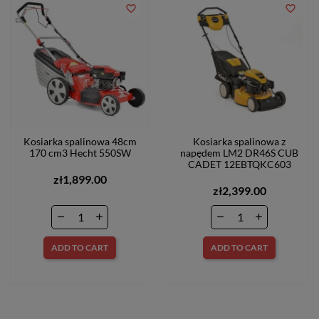
favorite_border
favorite_border
Kosiarka spalinowa 48cm
Kosiarka spalinowa z
170 cm3 Hecht 550SW
napędem LM2 DR46S CUB
CADET 12EBTQKC603
zł1,899.00
zł2,399.00
ADD TO CART
ADD TO CART