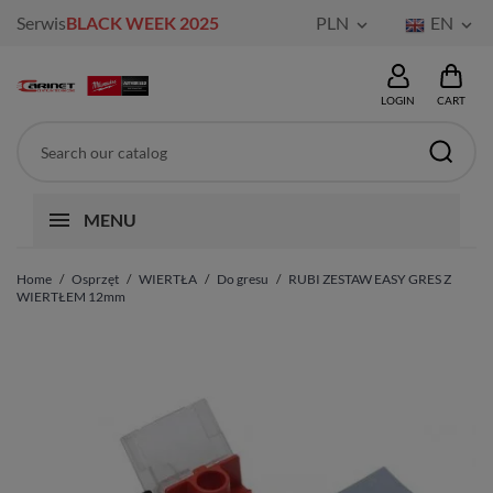
Serwis
BLACK WEEK 2025
PLN
EN


LOGIN
CART
MENU
Home
Osprzęt
WIERTŁA
Do gresu
RUBI ZESTAW EASY GRES Z
WIERTŁEM 12mm