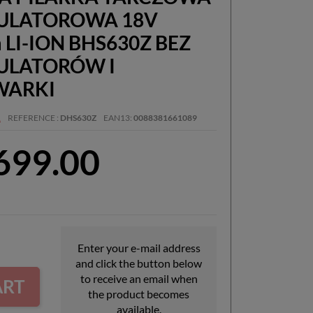
ULATOROWA 18V
LI-ION BHS630Z BEZ
LATORÓW I
WARKI
A
REFERENCE
DHS630Z
EAN13
0088381661089
,699.00
Enter your e-mail address
and click the button below
to receive an email when
ART
the product becomes
available.