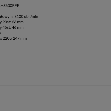
BHS630RFE
jałowym: 3100 obr./min
zy 90st: 66 mm
zy 45st: 46 mm
m
x 220 x 247 mm