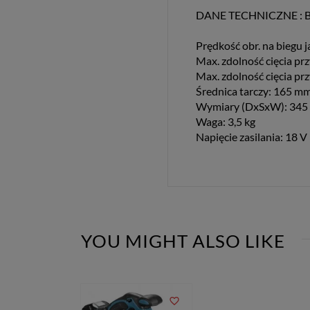
DANE TECHNICZNE : 
Prędkość obr. na biegu 
Max. zdolność cięcia pr
Max. zdolność cięcia pr
Średnica tarczy: 165 m
Wymiary (DxSxW): 345 
Waga: 3,5 kg
Napięcie zasilania: 18 V
YOU MIGHT ALSO LIKE
favorite_border