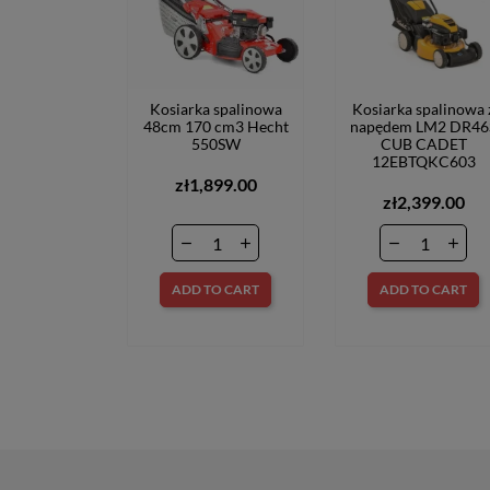
Kosiarka spalinowa
Kosiarka spalinowa 
48cm 170 cm3 Hecht
napędem LM2 DR46
550SW
CUB CADET
12EBTQKC603
zł1,899.00
zł2,399.00
ADD TO CART
ADD TO CART