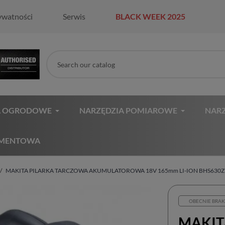
ywatności
Serwis
BLACK WEEK 2025
A OGRODOWE
NARZĘDZIA POMIAROWE
NARZ
AMENTOWA
MAKITA PILARKA TARCZOWA AKUMULATOROWA 18V 165mm LI-ION BHS630
OBECNIE BRAK
MAKIT