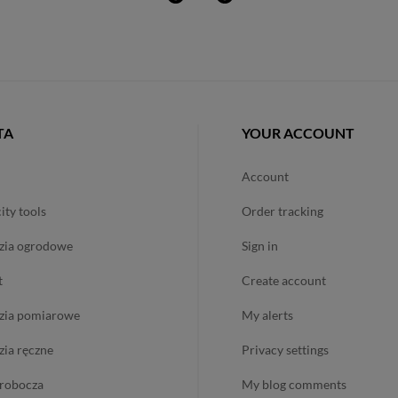
TA
YOUR ACCOUNT
account
city tools
order tracking
dzia ogrodowe
sign in
t
create account
dzia pomiarowe
my alerts
dzia ręczne
privacy settings
ż robocza
my blog comments