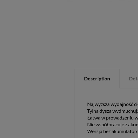
Description
Deta
Najwyższa wydajność cię
Tylna dysza wydmuchująca
Łatwa w prowadzeniu w m
Nie współpracuje z ak
Wersja bez akumulatoró