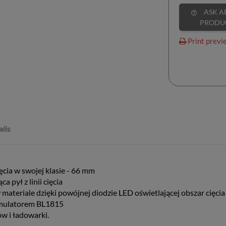
ASK ABOUT
help_outline
PRODU
Print previ
ils
cia w swojej klasie - 66 mm
 pył z linii cięcia
ateriale dzięki powójnej diodzie LED oświetlającej obszar cięcia
umulatorem BL1815
w i ładowarki.