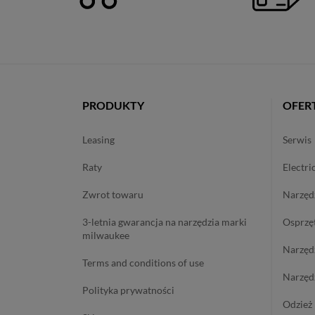
PRODUKTY
OFER
leasing
serwis
raty
electri
zwrot towaru
narzę
3-letnia gwarancja na narzędzia marki
osprzę
milwaukee
narzę
terms and conditions of use
narzę
polityka prywatności
odzie