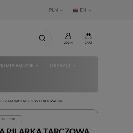
PLN
EN


LOGIN
CART
ĘDZIA RĘCZNE
OSPRZĘT
Z BEZ AKUMULATORÓW I ŁADOWARKI
 NA STANIE
A PILARKA TARCZOWA