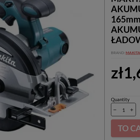
AKUM
165mm 
AKUMU
ŁADO
BRAND
MAKIT
zł1
Quantity
TO C